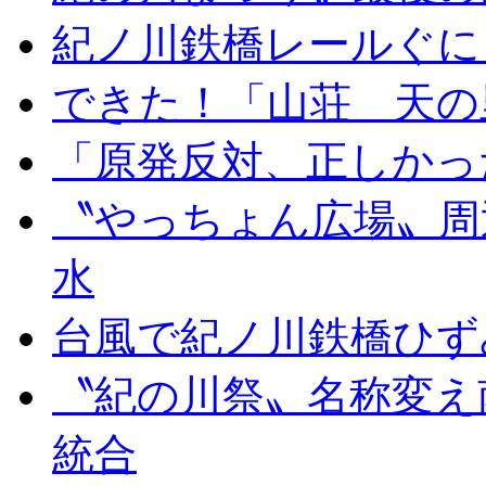
紀ノ川鉄橋レールぐに
できた！「山荘 天の
「原発反対、正しかっ
〝やっちょん広場〟周
水
台風で紀ノ川鉄橋ひず
〝紀の川祭〟名称変え
統合