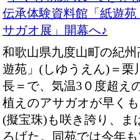
和歌山県九度山町の紀州
遊苑」(しゆうえん)＝栗
長＝で、気温3０度超えの
植えのアサガオが早くも
(擬宝珠)も咲き誇り、
ろげた。同苑では今年も