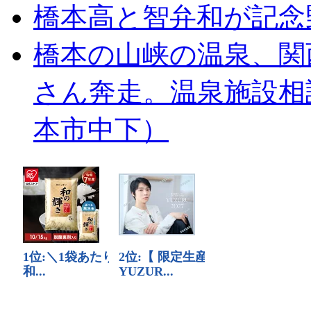
橋本高と智弁和が記念
橋本の山峡の温泉、関
さん奔走。温泉施設相
本市中下）