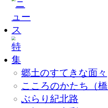
郷土のすてきな面々
こころのかたち（橋
ぶらり紀北路