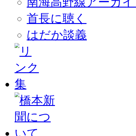
南海高野線アーカイ
首長に聴く
はだか談義