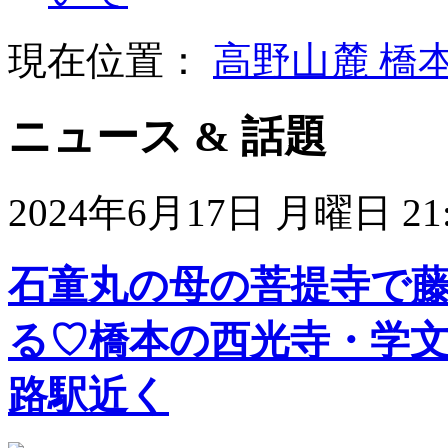
現在位置：
高野山麓 橋
ニュース & 話題
2024年6月17日 月曜日 21:
石童丸の母の菩提寺で藤
る♡橋本の西光寺・学
路駅近く