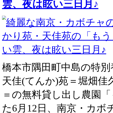
雲、夜は眩い三日月♪
橋本市隅田町中島の特別
天佳(てんか)苑＝堀畑佳
＝の無料貸し出し農園「
た6月12日、南京・カ