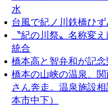
水
台風で紀ノ川鉄橋ひず
〝紀の川祭〟名称変え
統合
橋本高と智弁和が記念
橋本の山峡の温泉、関
さん奔走。温泉施設相
本市中下）