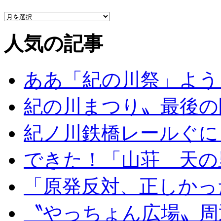
人気の記事
ああ「紀の川祭」よう
紀の川まつり〟最後の
紀ノ川鉄橋レールぐに
できた！「山荘 天の
「原発反対、正しかっ
〝やっちょん広場〟周