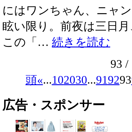
にはワンちゃん、ニャン
眩い限り。前夜は三日月
この「…
続きを読む
93 /
頭
«
...
10
20
30
...
91
92
93
広告・スポンサー