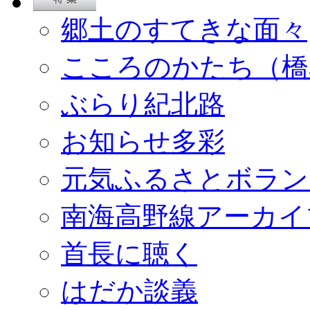
郷土のすてきな面々
こころのかたち（橋
ぶらり紀北路
お知らせ多彩
元気ふるさとボラン
南海高野線アーカイ
首長に聴く
はだか談義