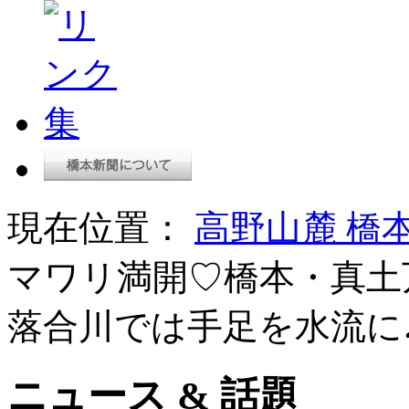
現在位置：
高野山麓 橋
マワリ満開♡橋本・真土
落合川では手足を水流に
ニュース & 話題