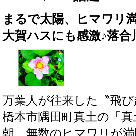
まるで太陽、ヒマワリ
大賀ハスにも感激♪落合
万葉人が往来した〝飛び
橋本市隅田町真土の「真
朝、無数のヒマワリが満