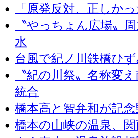
「原発反対、正しかっ
〝やっちょん広場〟周
水
台風で紀ノ川鉄橋ひず
〝紀の川祭〟名称変え
統合
橋本高と智弁和が記念
橋本の山峡の温泉、関