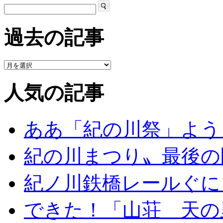
過去の記事
人気の記事
ああ「紀の川祭」よう
紀の川まつり〟最後の
紀ノ川鉄橋レールぐに
できた！「山荘 天の