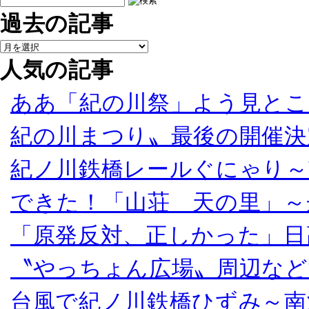
過去の記事
人気の記事
ああ「紀の川祭」よう見とこ
紀の川まつり〟最後の開催決
紀ノ川鉄橋レールぐにゃり～
できた！「山荘 天の里」～
「原発反対、正しかった」日
〝やっちょん広場〟周辺など
台風で紀ノ川鉄橋ひずみ～南