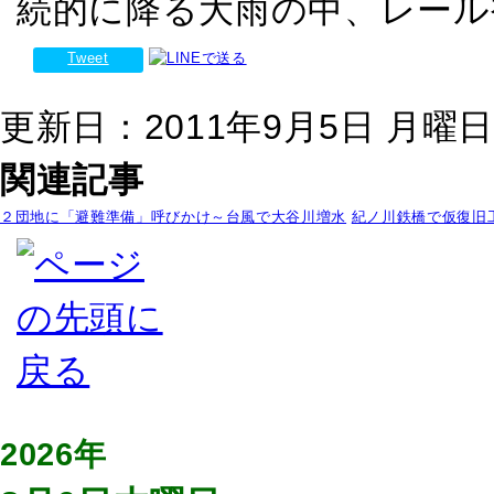
続的に降る大雨の中、レール
Tweet
更新日：2011年9月5日 月曜日 2
関連記事
２団地に「避難準備」呼びかけ～台風で大谷川増水
紀ノ川鉄橋で仮復旧
2026年