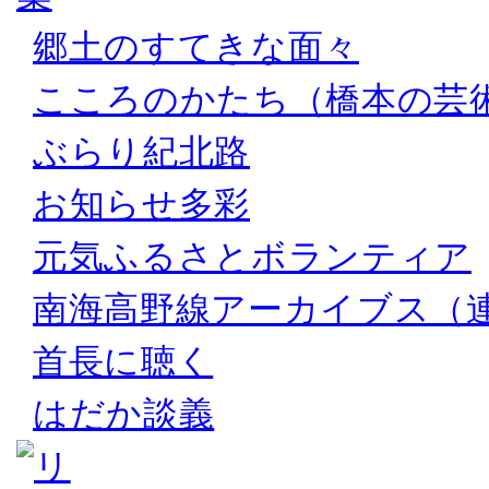
郷土のすてきな面々
こころのかたち（橋本の芸
ぶらり紀北路
お知らせ多彩
元気ふるさとボランティア
南海高野線アーカイブス（
首長に聴く
はだか談義