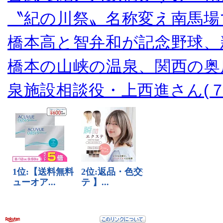
〝紀の川祭〟名称変え南馬場
橋本高と智弁和が記念野球、
橋本の山峡の温泉、関西の奥
泉施設相談役・上西進さん(７