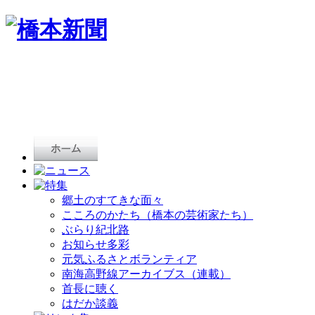
郷土のすてきな面々
こころのかたち（橋本の芸術家たち）
ぶらり紀北路
お知らせ多彩
元気ふるさとボランティア
南海高野線アーカイブス（連載）
首長に聴く
はだか談義