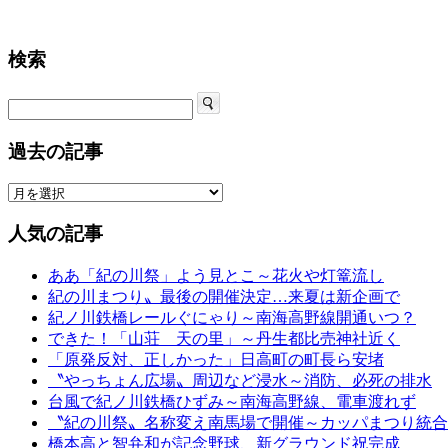
検索
過去の記事
人気の記事
ああ「紀の川祭」よう見とこ～花火や灯篭流し
紀の川まつり〟最後の開催決定…来夏は新企画で
紀ノ川鉄橋レールぐにゃり～南海高野線開通いつ？
できた！「山荘 天の里」～丹生都比売神社近く
「原発反対、正しかった」日高町の町長ら安堵
〝やっちょん広場〟周辺など浸水～消防、必死の排水
台風で紀ノ川鉄橋ひずみ～南海高野線、電車渡れず
〝紀の川祭〟名称変え南馬場で開催～カッパまつり統合
橋本高と智弁和が記念野球、新グラウンド祝完成