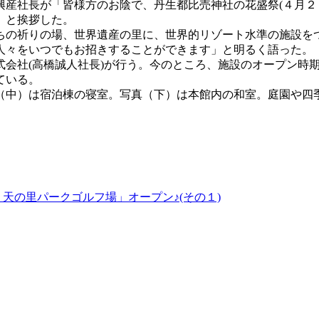
興産社長が「皆様方のお陰で、丹生都比売神社の花盛祭(４月２
」と挨拶した。
ちの祈りの場、世界遺産の里に、世界的リゾート水準の施設を
人々をいつでもお招きすることができます」と明るく語った。
式会社(高橋誠人社長)が行う。今のところ、施設のオープン時
ている。
（中）は宿泊棟の寝室。写真（下）は本館内の和室。庭園や四
天の里パークゴルフ場」オープン♪(その１)