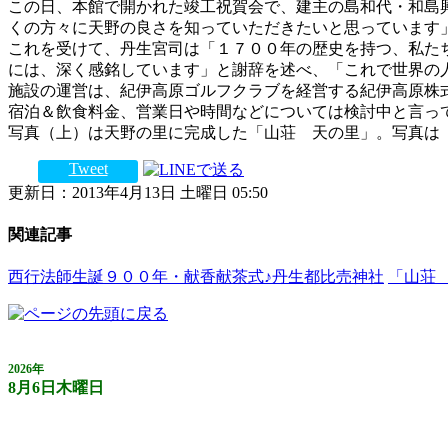
この日、本館で開かれた竣工祝賀会で、建主の島和代・和島
くの方々に天野の良さを知っていただきたいと思っています
これを受けて、丹生宮司は「１７００年の歴史を持つ、私た
には、深く感銘しています」と謝辞を述べ、「これで世界の
施設の運営は、紀伊高原ゴルフクラブを経営する紀伊高原株
宿泊＆飲食料金、営業日や時間などについては検討中と言っ
写真（上）は天野の里に完成した「山荘 天の里」。写真は
Tweet
更新日：2013年4月13日 土曜日 05:50
関連記事
西行法師生誕９００年・献香献茶式♪丹生都比売神社
「山荘 
2026年
8月6日木曜日