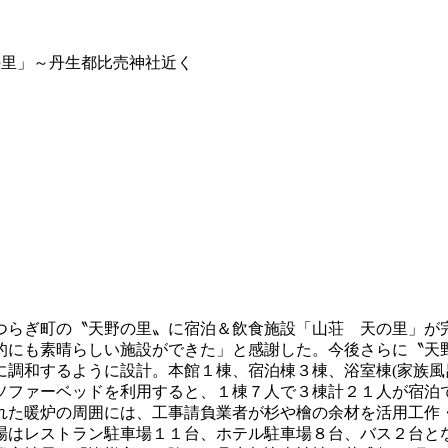
の里」～丹生都比売神社近く
つらぎ町の〝天野の里〟に宿泊＆飲食施設「山荘 天の里」が
的にも素晴らしい施設ができた」と感謝した。今後さらに〝天
に調和するように設計。本館１棟、宿泊棟３棟、浴室棟(家族風
ソファーベッドを利用すると、１棟７人で３棟計２１人が宿泊
れた暖炉の周囲には、工事請負業者が杉や檜の余材を活用工作
場はレストラン駐車場１１台、ホテル駐車場８台、バス２台と