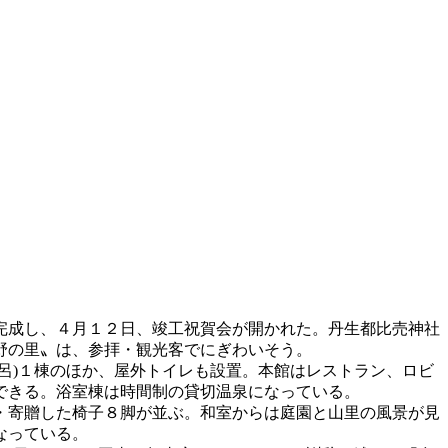
完成し、４月１２日、竣工祝賀会が開かれた。丹生都比売神社
野の里〟は、参拝・観光客でにぎわいそう。
呂)１棟のほか、屋外トイレも設置。本館はレストラン、ロビ
できる。浴室棟は時間制の貸切温泉になっている。
・寄贈した椅子８脚が並ぶ。和室からは庭園と山里の風景が見
なっている。