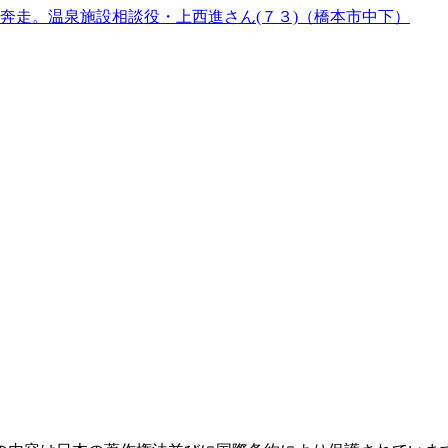
奔走。温泉施設相談役・上西進さん(７３)（橋本市中下）