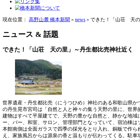
現在位置：
高野山麓 橋本新聞
»
news
» できた！「山荘 天
ニュース & 話題
できた！「山荘 天の里」～丹生都比売神社近く
世界遺産・丹生都比売（にうつひめ）神社のある和歌山県か
の丹生晃市宮司は「自然と人と神々の集う天野の里に、世界
建物はすべて平屋建てで、天野の豊かな自然と、静かな地域
ー、バー、和室、サロン、管理部門となっていて、宿泊棟は
本館南側は全面ガラスで四季の採光をとり入れ、銅板で作ら
え、家族風呂からは源泉の香と温もりが伝わってくる。駐車