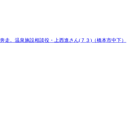
奔走。温泉施設相談役・上西進さん(７３)（橋本市中下）