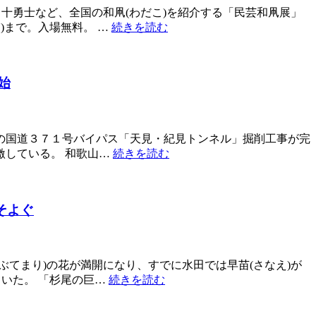
十勇士など、全国の和凧(わだこ)を紹介する「民芸和凧展」
)まで。入場無料。 …
続きを読む
始
の国道３７１号バイパス「天見・紀見トンネル」掘削工事が完
激している。 和歌山…
続きを読む
そよぐ
てまり)の花が満開になり、すでに水田では早苗(さなえ)が
いた。 「杉尾の巨…
続きを読む