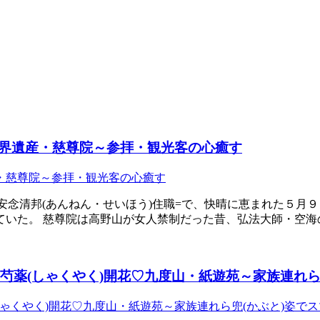
界遺産・慈尊院～参拝・観光客の心癒す
=安念清邦(あんねん・せいほう)住職=で、快晴に恵まれた５
ていた。 慈尊院は高野山が女人禁制だった昔、弘法大師・空海
・芍薬(しゃくやく)開花♡九度山・紙遊苑～家族連れら