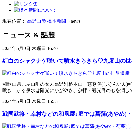
現在位置：
高野山麓 橋本新聞
» news
ニュース & 話題
2024年5月9日 木曜日 16:40
紅白のシャクナゲ咲いて噴水きらきら♡九度山の世
和歌山県九度山町の女人高野別格本山・慈尊院(じそんいん)
噴き上がる泉水は陽光にかがやき、参拝・観光客の心を潤し
2024年5月8日 水曜日 15:33
戦国武将・幸村などの和凧展♪庭では菖蒲(あやめ)