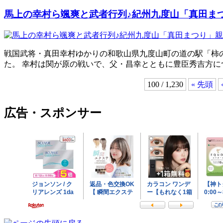
馬上の幸村ら颯爽と武者行列♪紀州九度山「真田ま
戦国武将・真田幸村ゆかりの和歌山県九度山町の道の駅「柿
た。 幸村は関が原の戦いで、父・昌幸とともに豊臣秀吉方
100 / 1,230
« 先頭
広告・スポンサー