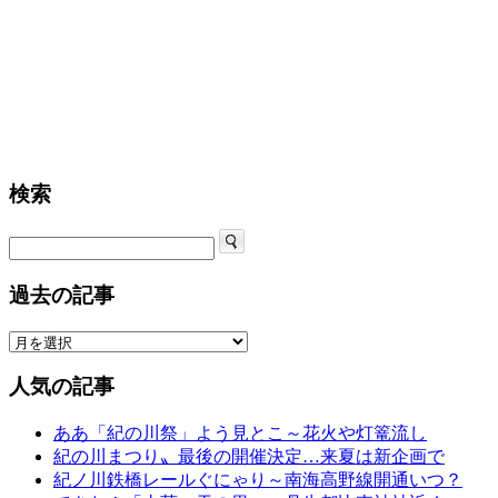
検索
過去の記事
人気の記事
ああ「紀の川祭」よう見とこ～花火や灯篭流し
紀の川まつり〟最後の開催決定…来夏は新企画で
紀ノ川鉄橋レールぐにゃり～南海高野線開通いつ？