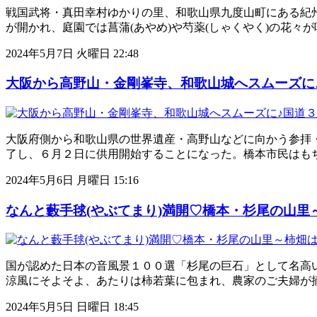
戦国武将・真田幸村ゆかりの里、和歌山県九度山町にある紀州
が開かれ、庭園では菖蒲(あやめ)や芍薬(しゃくやく)の花々
2024年5月7日 火曜日 22:48
大阪から高野山・金剛峯寺、和歌山城へスムーズに
大阪府側から和歌山県の世界遺産・高野山などに向かう参拝
了し、６月２日に供用開始することになった。橋本市民はも
2024年5月6日 月曜日 15:16
なんと藪手毬(やぶてまり)満開♡橋本・杉尾の山里
国が認めた日本の音風景１００選「杉尾の巨石」として名高い
涼風にそよそよ、あたりは柿若葉に包まれ、農家のご夫婦が摘
2024年5月5日 日曜日 18:45