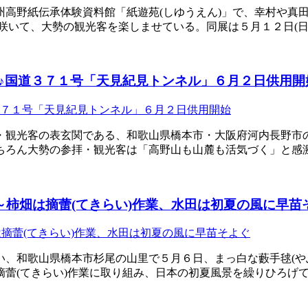
高野紙伝承体験資料館「紙遊苑(しゆうえん)」で、幸村や真田
が咲いて、大勢の観光客を楽しませている。同展は５月１２日(日
♪国道３７１号「天見紀見トンネル」６月２日供用開
・観光客の表玄関である、和歌山県橋本市・大阪府河内長野市
ちろん大勢の参拝・観光客は「高野山も山麓も活気づく」と感
～柿畑は摘蕾(てきらい)作業、水田は初夏の風に早苗
、和歌山県橋本市杉尾の山里で５月６日、まっ白な藪手毬(やぶ
蕾(てきらい)作業に取り組み、日本の初夏風景を繰りひろげて