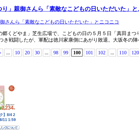
つり」親御さんら「素敵なこどもの日いただいた」と
の郷くどやま」芝生広場で、こどもの日の５月５日「真田まつ
につき戦闘したが、軍配は徳川家康側にあがり敗退。大坂冬の
«
...
10
20
30
...
98
99
100
101
102
...
110
120