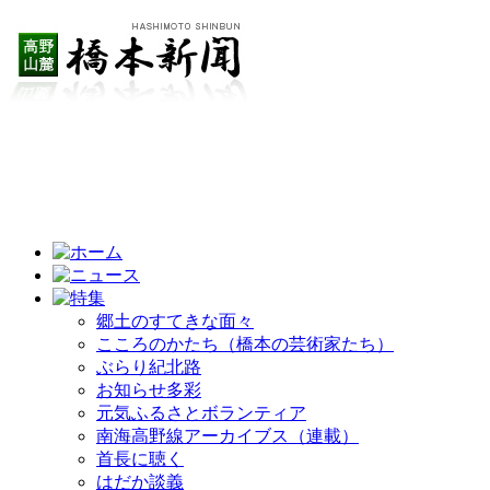
郷土のすてきな面々
こころのかたち（橋本の芸術家たち）
ぶらり紀北路
お知らせ多彩
元気ふるさとボランティア
南海高野線アーカイブス（連載）
首長に聴く
はだか談義