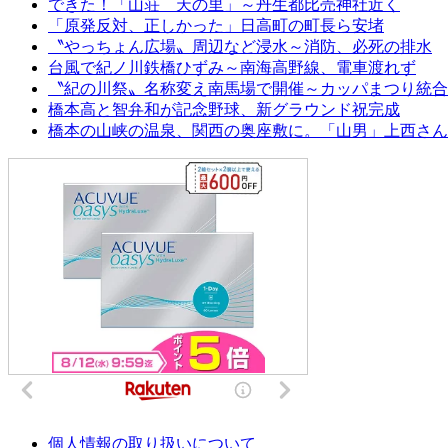
できた！「山荘 天の里」～丹生都比売神社近く
「原発反対、正しかった」日高町の町長ら安堵
〝やっちょん広場〟周辺など浸水～消防、必死の排水
台風で紀ノ川鉄橋ひずみ～南海高野線、電車渡れず
〝紀の川祭〟名称変え南馬場で開催～カッパまつり統合
橋本高と智弁和が記念野球、新グラウンド祝完成
橋本の山峡の温泉、関西の奥座敷に。「山男」上西さん
個人情報の取り扱いについて