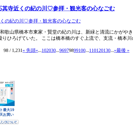
応其寺近くの紀の川♡参拝・観光客の心なごむ
た和歌山県橋本市東家・賢堂の紀の川は、新緑と清流にかがや
繰りひろげていた。 ここは橋本橋のすぐ上流で、支流・橋本
98 / 1,231
« 先頭
«
...
10
20
30
...
96
97
98
99
100
...
110
120
130
...
»
最後 »