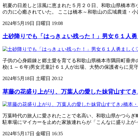
初夏の日差しと涼風に恵まれた５月２０日、和歌山県橋本市
の力に心癒されていた。 ここは橋本～和歌山の広域農道・
2024年5月19日 日曜日 19:08
土砂降りでも「はっきょい残った！」男女６１人勇
子供の心身鍛錬と郷土愛を育てる和歌山県橋本市隅田町垂井
校(１～６年)男女児童計６１人が出場、大勢の保護者らに見
2024年5月18日 土曜日 20:12
草藤の花盛り上がり、万葉人の愛した妹背山すてき
万葉時代の旅人に愛されたことで名高い、和歌山県かつらぎ町
駐車場にマイカーを止めた家族連れらが「こんなに盛り上が
2024年5月17日 金曜日 16:35