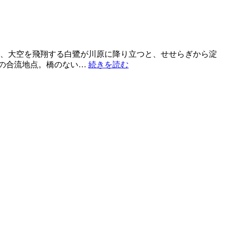
き、大空を飛翔する白鷺が川原に降り立つと、せせらぎから淀
川の合流地点。橋のない…
続きを読む