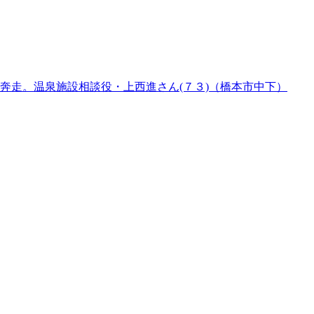
奔走。温泉施設相談役・上西進さん(７３)（橋本市中下）