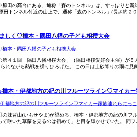
小原田の高台にある、通称「森のトンネル」は、すっぽりと新
小原田トンネル付近の山上で、通称「森のトンネル」(長さ約２
ましく♡橋本・隅田八幡の子ども相撲大会
の第４１回「隅田八幡相撲大会」（隅田相撲愛好会主催）が５
守られながら熱戦を繰りひろげた。 この日は土砂降りの雨に見
♪橋本・伊都地方の紀の川フルーツライン♡マイカー
の妹背山(いもせやま)が望める、橋本・伊都地方の紀の川フル
って咲いた草藤を見るのは初めて」と目を輝かせていた。 同