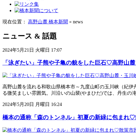
現在位置：
高野山麓 橋本新聞
» news
ニュース & 話題
2024年5月21日 火曜日 17:07
「泳ぎたい」子熊や子亀の貌をした巨石♡高野山麓
高野山麓を流れる和歌山県橋本市～九度山町の玉川峡（紀伊
る微笑ましい雰囲気。川沿いの山襞(やまひだ)では、丹生の
2024年5月20日 月曜日 16:24
橋本の通称「森のトンネル」初夏の新緑に包まれ♡