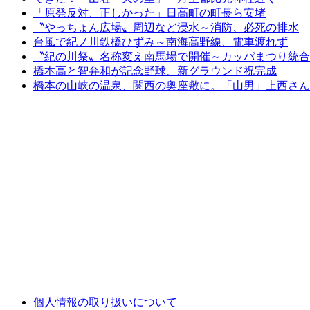
「原発反対、正しかった」日高町の町長ら安堵
〝やっちょん広場〟周辺など浸水～消防、必死の排水
台風で紀ノ川鉄橋ひずみ～南海高野線、電車渡れず
〝紀の川祭〟名称変え南馬場で開催～カッパまつり統合
橋本高と智弁和が記念野球、新グラウンド祝完成
橋本の山峡の温泉、関西の奥座敷に。「山男」上西さん
個人情報の取り扱いについて