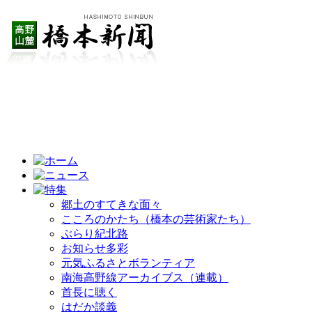
郷土のすてきな面々
こころのかたち（橋本の芸術家たち）
ぶらり紀北路
お知らせ多彩
元気ふるさとボランティア
南海高野線アーカイブス（連載）
首長に聴く
はだか談義