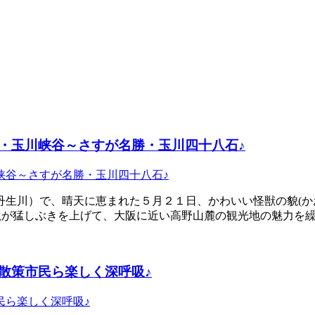
・玉川峡谷～さすが名勝・玉川四十八石♪
丹生川）で、晴天に恵まれた５月２１日、かわいい怪獣の貌(か
滝が猛しぶきを上げて、大阪に近い高野山麓の観光地の魅力を繰
散策市民ら楽しく深呼吸♪