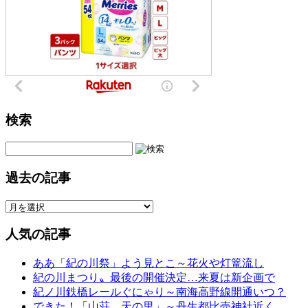
検索
過去の記事
人気の記事
ああ「紀の川祭」よう見とこ～花火や灯篭流し
紀の川まつり〟最後の開催決定…来夏は新企画で
紀ノ川鉄橋レールぐにゃり～南海高野線開通いつ？
できた！「山荘 天の里」～丹生都比売神社近く