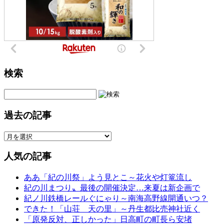
検索
過去の記事
人気の記事
ああ「紀の川祭」よう見とこ～花火や灯篭流し
紀の川まつり〟最後の開催決定…来夏は新企画で
紀ノ川鉄橋レールぐにゃり～南海高野線開通いつ？
できた！「山荘 天の里」～丹生都比売神社近く
「原発反対、正しかった」日高町の町長ら安堵