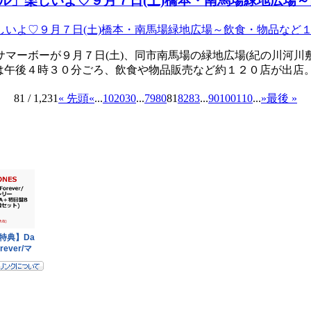
ル」楽しいよ♡９月７日(土)橋本・南馬場緑地広場～
マーボーが９月７日(土)、同市南馬場の緑地広場(紀の川河川
には午後４時３０分ごろ、飲食や物品販売など約１２０店が出店
81 / 1,231
« 先頭
«
...
10
20
30
...
79
80
81
82
83
...
90
100
110
...
»
最後 »