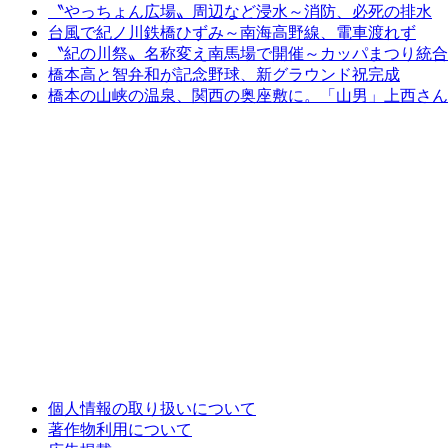
〝やっちょん広場〟周辺など浸水～消防、必死の排水
台風で紀ノ川鉄橋ひずみ～南海高野線、電車渡れず
〝紀の川祭〟名称変え南馬場で開催～カッパまつり統合
橋本高と智弁和が記念野球、新グラウンド祝完成
橋本の山峡の温泉、関西の奥座敷に。「山男」上西さん
個人情報の取り扱いについて
著作物利用について