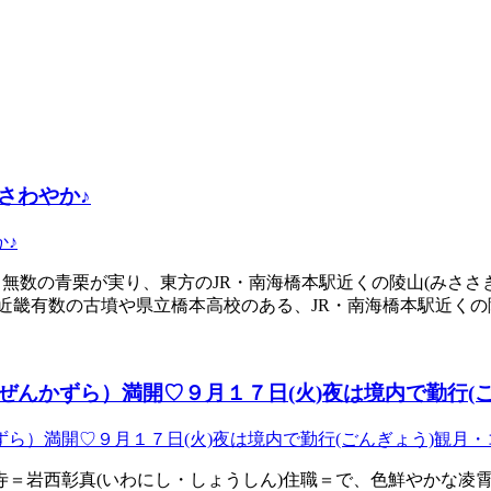
さわやか♪
、無数の青栗が実り、東方のJR・南海橋本駅近くの陵山(みさ
近畿有数の古墳や県立橋本高校のある、JR・南海橋本駅近くの
んかずら）満開♡９月１７日(火)夜は境内で勤行(ご
寺＝岩西彰真(いわにし・しょうしん)住職＝で、色鮮やかな凌