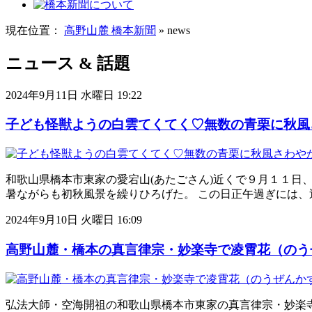
現在位置：
高野山麓 橋本新聞
» news
ニュース & 話題
2024年9月11日 水曜日 19:22
子ども怪獣ようの白雲てくてく♡無数の青栗に秋風
和歌山県橋本市東家の愛宕山(あたごさん)近くで９月１１日
暑ながらも初秋風景を繰りひろげた。 この日正午過ぎには、
2024年9月10日 火曜日 16:09
高野山麓・橋本の真言律宗・妙楽寺で凌霄花（のうぜ
弘法大師・空海開祖の和歌山県橋本市東家の真言律宗・妙楽