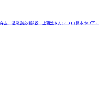
奔走。温泉施設相談役・上西進さん(７３)（橋本市中下）