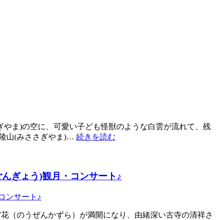
さぎやま)の空に、可愛い子ども怪獣のような白雲が流れて、残
陵山(みささぎやま)…
続きを読む
んぎょう)観月・コンサート♪
霄花（のうぜんかずら）が満開になり、由緒深い古寺の清祥さ