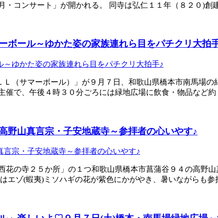
観月・コンサート」が開かれる。 同寺は弘仁１１年（８２０)
ーボール～ゆかた姿の家族連れら目をパチクリ大拍手
ＬＬ（サマーボール）」が９月７日、和歌山県橋本市南馬場の紀
会主催で、午後４時３０分ごろには緑地広場に飲食・物品など
高野山真言宗・子安地蔵寺～参拝者の心いやす♪
西花の寺２５か所」の１つ和歌山県橋本市菖蒲谷９４の高野山
畔ではエゾ(蝦夷)ミソハギの花が紫色にかがやき、暑いながらも