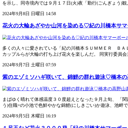
を示し、同寺境内では９月１７日(火)夜「勤行(ごんぎょう)
2024年9月8日 日曜日 14:58
花火の大輪あざやか山河を染める♡紀の川橋本サマ
多くの人々に愛されている「紀の川橋本ＳＵＭＭＥＲ ＢＡ
カップルらが大輪の打ち上げ花火を楽しんだ。 同実行委員
2024年9月7日 土曜日 07:59
紫のエゾミソハギ咲いて、錦鯉の群れ遊泳♡橋本の
まばゆく晴れて体感温度３０度超えとなった９月上旬、 「関
う)住職=の小池で色鮮やかな錦鯉(にしきごい)か遊泳、池
2024年9月5日 木曜日 16:19