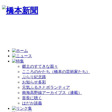
郷土のすてきな面々
こころのかたち（橋本の芸術家たち）
ぶらり紀北路
お知らせ多彩
元気ふるさとボランティア
南海高野線アーカイブス（連載）
首長に聴く
はだか談義