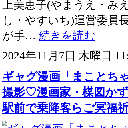
上美恵子(やまうえ・みえ
し・やすいち)運営委員
が手…
続きを読む
2024年11月7日 木曜日 11:
ギャグ漫画「まことち
撮影♡漫画家・楳図かず
駅前で乗降客らご冥福