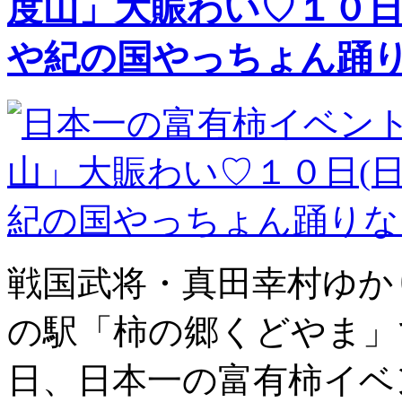
度山」大賑わい♡１０日
や紀の国やっちょん踊り
戦国武将・真田幸村ゆか
の駅「柿の郷くどやま」
日、日本一の富有柿イベ