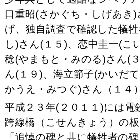
口重昭(さかぐち・しげあき
げ、独自調査で確認した犠牲
し)さん(１５)、恋中圭一(こ
稔(やまもと・みのる)さん(
ん(１９)、海立節子(かいだ
かうえ・みつぐ)さん（１４
平成２３年(２０１１)には
跨線橋（こせんきょう）の板
「追悼の碑と共に犠牲者の碑