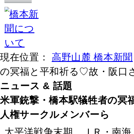
現在位置：
高野山麓 橋本新聞
の冥福と平和祈る♡故・阪口
ニュース & 話題
米軍銃撃・橋本駅犠牲者の冥
人権サークルメンバーら
太平洋戦争末期、ＪＲ・南海