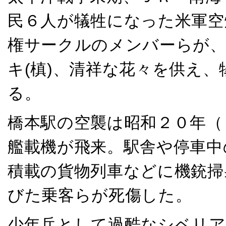
民６人が犠牲になった米軍空
権サークルのメンバーらが、
キ(槙)、清祥な花々を供え
る。
橋本駅の空襲は昭和２０年（
艦載機が飛来。駅舎や停車中
積載の貨物列車などに機銃掃
びた乗客らが死傷した。
少年兵として過酷なシベリア