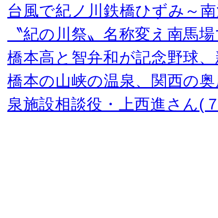
台風で紀ノ川鉄橋ひずみ～南
〝紀の川祭〟名称変え南馬場
橋本高と智弁和が記念野球、
橋本の山峡の温泉、関西の奥
泉施設相談役・上西進さん(７