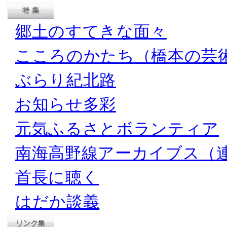
郷土のすてきな面々
こころのかたち（橋本の芸
ぶらり紀北路
お知らせ多彩
元気ふるさとボランティア
南海高野線アーカイブス（
首長に聴く
はだか談義