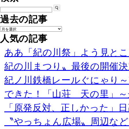
過去の記事
人気の記事
ああ「紀の川祭」よう見とこ
紀の川まつり〟最後の開催決
紀ノ川鉄橋レールぐにゃり～
できた！「山荘 天の里」～
「原発反対、正しかった」日
〝やっちょん広場〟周辺など