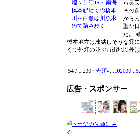
ら曇天
その前
からま
聖な日
た。 
橋本地方は凍結しそうな雲に
くで外灯の並ぶ市街地以外
54 / 1,230
« 先頭
«
...
10
20
30
...
5
広告・スポンサー