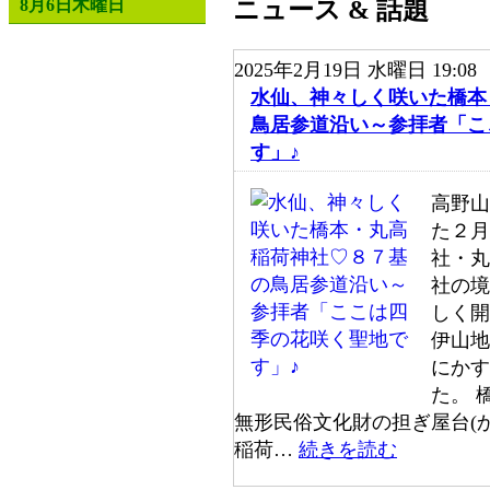
ニュース & 話題
8月6日木曜日
2025年2月19日 水曜日 19:08
水仙、神々しく咲いた橋本
鳥居参道沿い～参拝者「こ
す」♪
高野山
た２月
社・丸
社の境
しく開
伊山地
にかす
た。 
無形民俗文化財の担ぎ屋台(
稲荷…
続きを読む