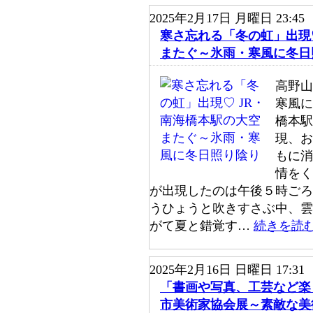
2025年2月17日 月曜日 23:45
寒さ忘れる「冬の虹」出現
またぐ～氷雨・寒風に冬日
高野山
寒風に
橋本駅
現、お
もに消
情をく
が出現したのは午後５時ごろ
うひょうと吹きすさぶ中、雲
がて夏と錯覚す…
続きを読
2025年2月16日 日曜日 17:31
「書画や写真、工芸など楽
市美術家協会展～素敵な美