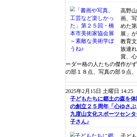
高野山
画、写
めた第
展」が
教育文
族連れ
賞、心
ーダー格の人たちの傑作がず
の部１８点、写真の部９点
2025年2月15日 土曜日 14:25
子どもたちに郷土の森を体
の創立２５周年「心ゆさぶ
九度山文化スポーツセンタ
子さん♪
子ども