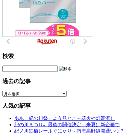
検索
過去の記事
人気の記事
ああ「紀の川祭」よう見とこ～花火や灯篭流し
紀の川まつり〟最後の開催決定…来夏は新企画で
紀ノ川鉄橋レールぐにゃり～南海高野線開通いつ？