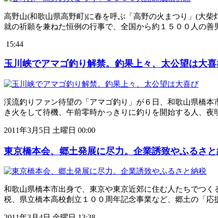
高野山(和歌山県高野町)に春を呼ぶ「高野の火まつり」(大
就の祈願を兼ねた恒例の行事で、全国から約１５００人の善男
15:44
玉川峡でアマゴ釣り解禁。釣果上々、太公望は大喜
渓流釣りファン待望の「アマゴ釣り」が６日、和歌山県橋本
き火をして待機、午前零時かっきりに釣りを開始する人、夜
2011年3月5日 土曜日 00:00
東京橋本会、郷土発展に尽力。企業誘致やふるさと
和歌山県橋本市出身で、東京や東京近郊に住む人たちでつく
税、県立橋本高校創立１００周年記念事業など、郷土の「応
2011年3月4日 金曜日 13:38