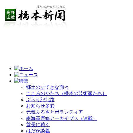
郷土のすてきな面々
こころのかたち（橋本の芸術家たち）
ぶらり紀北路
お知らせ多彩
元気ふるさとボランティア
南海高野線アーカイブス（連載）
首長に聴く
はだか談義