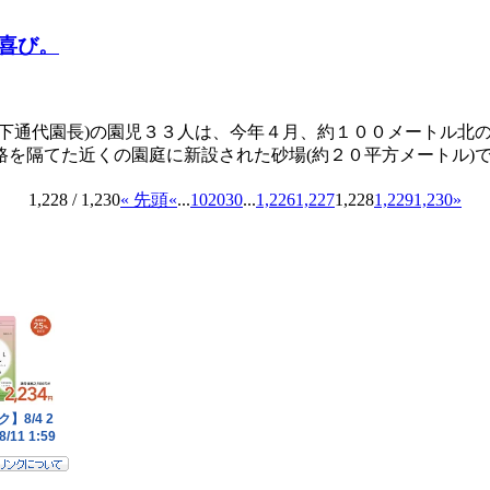
喜び。
松下通代園長)の園児３３人は、今年４月、約１００メートル北
路を隔てた近くの園庭に新設された砂場(約２０平方メートル)
1,228 / 1,230
« 先頭
«
...
10
20
30
...
1,226
1,227
1,228
1,229
1,230
»