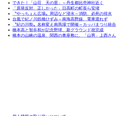
できた！「山荘 天の里」～丹生都比売神社近く
「原発反対、正しかった」日高町の町長ら安堵
〝やっちょん広場〟周辺など浸水～消防、必死の排水
台風で紀ノ川鉄橋ひずみ～南海高野線、電車渡れず
〝紀の川祭〟名称変え南馬場で開催～カッパまつり統合
橋本高と智弁和が記念野球、新グラウンド祝完成
橋本の山峡の温泉、関西の奥座敷に。「山男」上西さん