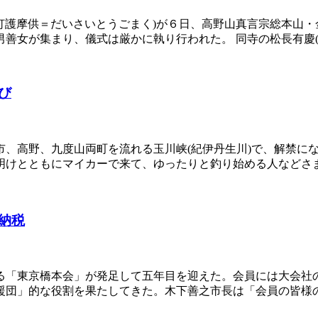
柴灯護摩供＝だいさいとうごまく)が６日、高野山真言宗総本山
善女が集まり、儀式は厳かに執り行われた。 同寺の松長有慶(
び
市、高野、九度山両町を流れる玉川峡(紀伊丹生川)で、解禁に
明けとともにマイカーで来て、ゆったりと釣り始める人などさ
納税
る「東京橋本会」が発足して五年目を迎えた。会員には大会社
援団」的な役割を果たしてきた。木下善之市長は「会員の皆様