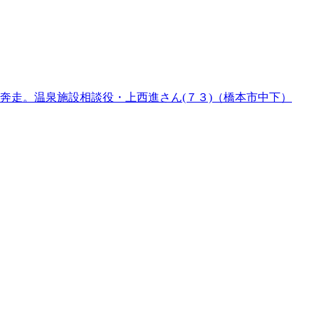
奔走。温泉施設相談役・上西進さん(７３)（橋本市中下）