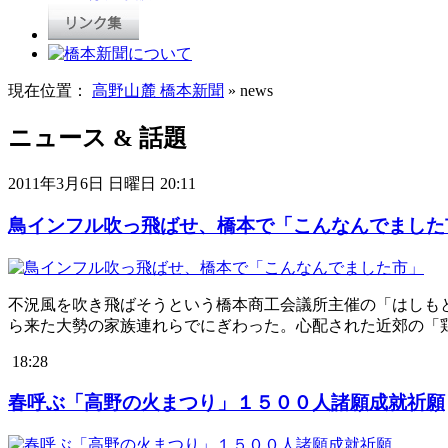
現在位置：
高野山麓 橋本新聞
» news
ニュース & 話題
2011年3月6日 日曜日 20:11
鳥インフル吹っ飛ばせ、橋本で「こんなんでました
不況風を吹き飛ばそうという橋本商工会議所主催の「はしも
ら来た大勢の家族連れらでにぎわった。心配された近郊の「
18:28
春呼ぶ「高野の火まつり」１５００人諸願成就祈願