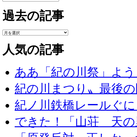
過去の記事
人気の記事
ああ「紀の川祭」よう
紀の川まつり〟最後の
紀ノ川鉄橋レールぐに
できた！「山荘 天の