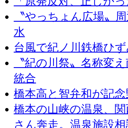
「原発反対、正しかっ
〝やっちょん広場〟周
水
台風で紀ノ川鉄橋ひず
〝紀の川祭〟名称変え
統合
橋本高と智弁和が記念
橋本の山峡の温泉、関
さん奔走。温泉施設相