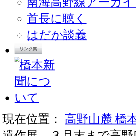
南海高野線アーカイ
首長に聴く
はだか談義
現在位置：
高野山麓 橋
遺作展、３月末まで高野