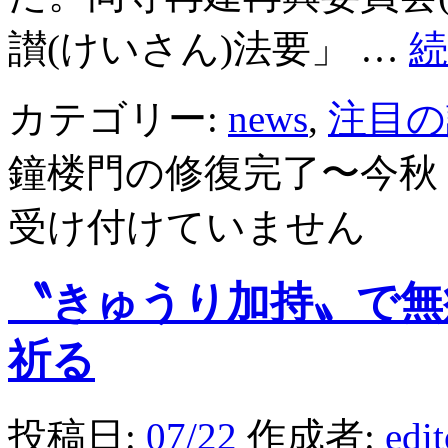
讃(けいさん)法要」 …
カテゴリー:
news
,
注目の
鐘楼門の修復完了〜今秋
受け付けていません
〝きゅうり加持〟で無
祈る
投稿日:
07/22
作成者:
edi