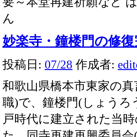
要～本堂再建祈願など 
ん
妙楽寺・鐘楼門の修復
投稿日:
07/28
作成者:
edi
和歌山県橋本市東家の真
職)で、鐘楼門(しょうろ
戸時代に建立された当時
た。同寺再建再興委員会