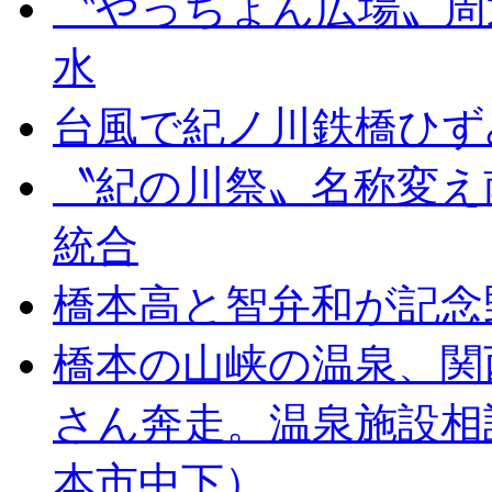
〝やっちょん広場〟周
水
台風で紀ノ川鉄橋ひず
〝紀の川祭〟名称変え
統合
橋本高と智弁和が記念
橋本の山峡の温泉、関
さん奔走。温泉施設相
本市中下）