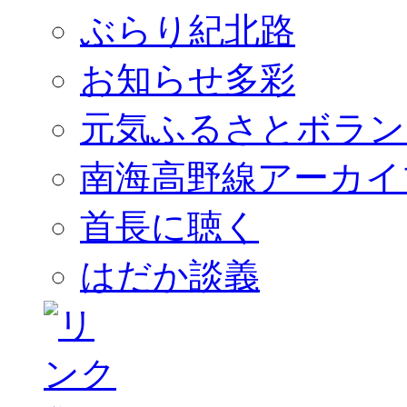
ぶらり紀北路
お知らせ多彩
元気ふるさとボラン
南海高野線アーカイ
首長に聴く
はだか談義