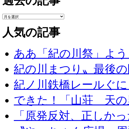
過去の記事
人気の記事
ああ「紀の川祭」よう
紀の川まつり〟最後の
紀ノ川鉄橋レールぐに
できた！「山荘 天の
「原発反対、正しかっ