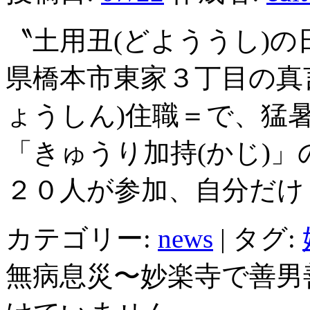
〝土用丑(どよううし)
県橋本市東家３丁目の真
ょうしん)住職＝で、猛
「きゅうり加持(かじ)
２０人が参加、自分だけ
カテゴリー:
news
|
タグ:
無病息災〜妙楽寺で善男