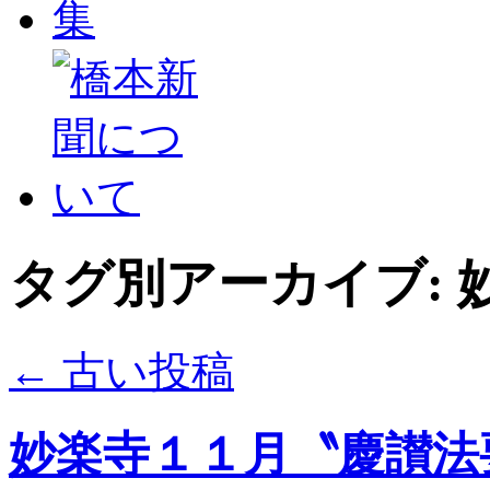
タグ別アーカイブ:
←
古い投稿
妙楽寺１１月〝慶讃法