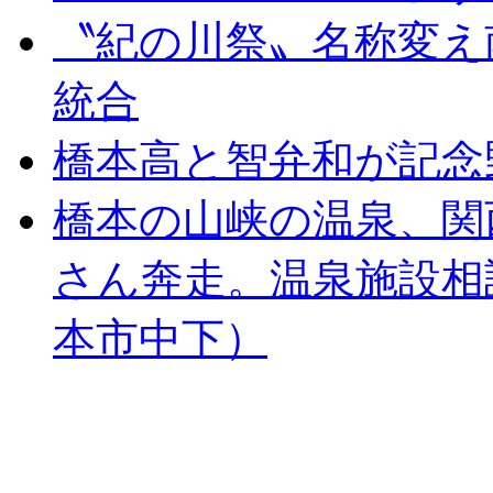
〝紀の川祭〟名称変え
統合
橋本高と智弁和が記念
橋本の山峡の温泉、関
さん奔走。温泉施設相
本市中下）