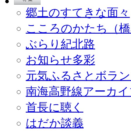
郷土のすてきな面々
こころのかたち（橋
ぶらり紀北路
お知らせ多彩
元気ふるさとボラン
南海高野線アーカイ
首長に聴く
はだか談義