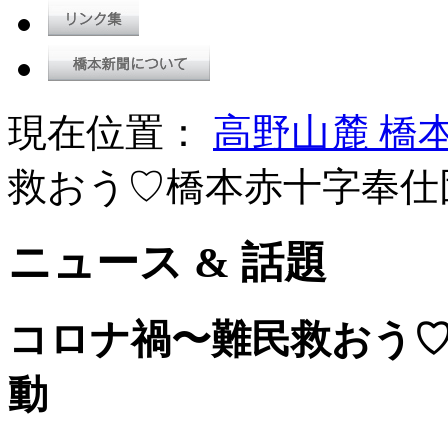
現在位置：
高野山麓 橋
救おう♡橋本赤十字奉仕
ニュース & 話題
コロナ禍〜難民救おう
動