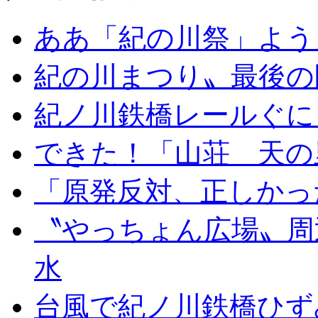
ああ「紀の川祭」よう
紀の川まつり〟最後の
紀ノ川鉄橋レールぐに
できた！「山荘 天の
「原発反対、正しかっ
〝やっちょん広場〟周
水
台風で紀ノ川鉄橋ひず