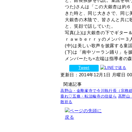
と、館長挨拶を代読。童謡を唄
つた)さんは「この大銀杏は約
きた時と、同じ大きさで、同じ
大銀杏の木陰で、皆さんと共に
と、笑顔で話していた。
写真(上)は大銀杏の下でギター
ｒａｗｂｅｒｒｙのメンバー３
(中)は美しい歌声を披露する童
(下)は「南中ソーラン踊り」を
メンバーたち=左端は指導者の
Tweet
更新日：2014年12月1日 月曜日 00
関連記事
高野山・金剛峯寺で今川執行長（宗務
垂れ♡五條・転法輪寺の信徒ら
高野山
散祈る