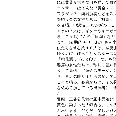
には黄葉が大きな円を描いて敷
コンサートはそんな〝黄金ステ
フラダンス、楽器演奏などを次
を唄う会の女性たちは「故郷」
を合唱。中沢浩二(なかざわ・こ
ｒｙの３人は、ギターやキーボ
き・こうじ)さんの「田園」な
また、森亜紀(もり・あき)さん
供たちを含む約１０人は、威勢
繰り広げ、ほっこりシスターズ
「桃花源(とうかげん)」などを
客席の女性たちは、珍しく強い
りして見物。〝黄金ステージ〟
ち、素足の踊り子たちの足元で
こそと鳴る。客席からは、その
を込めて演じている出演者に、
た。
冒頭、三谷公民館の正木元治(ま
黄色に染まった大銀杏も、この
と思います。どうぞ、楽しいひ