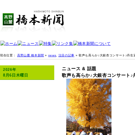
現在位置：
高野山麓 橋本新聞
»
news
,
注目の記事
» 歌声も高らか♪大銀杏コンサート♪丹生
ニュース & 話題
2026年
歌声も高らか♪大銀杏コンサート♪
8月6日木曜日