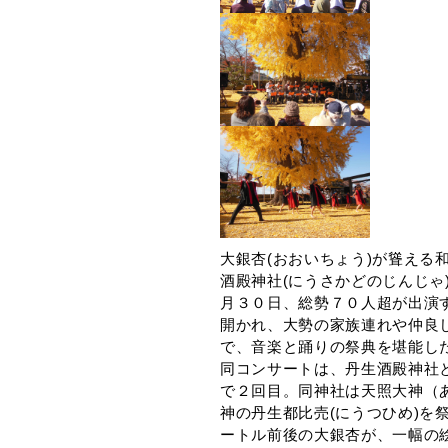
大銀杏(おおいちょう)が聳える
酒殿神社(にうさかどのじんじゃ
月３０日、総勢７０人超が出演
開かれ、大勢の家族連れや仲良
で、音楽と踊りの祭典を堪能し
同コンサートは、丹生酒殿神社
で２回目。同神社は天照大神（
神の丹生都比売(にうつひめ)を
ートル前後の大銀杏が、一幅の