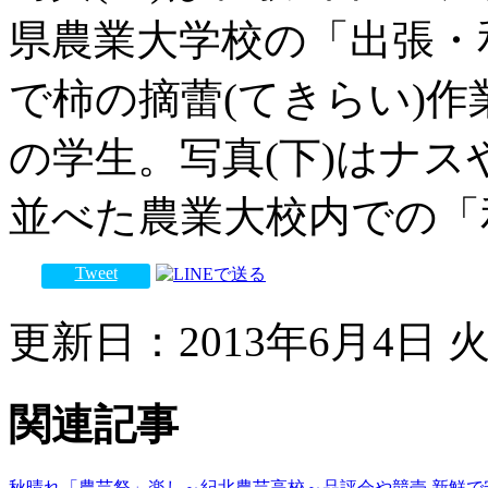
県農業大学校の「出張・
で柿の摘蕾(てきらい)
の学生。写真(下)はナ
並べた農業大校内での「
Tweet
更新日：2013年6月4日 火曜
関連記事
秋晴れ「農芸祭」楽し～紀北農芸高校～品評会や競売
新鮮で