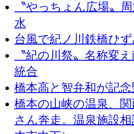
〝やっちょん広場〟周
水
台風で紀ノ川鉄橋ひず
〝紀の川祭〟名称変え
統合
橋本高と智弁和が記念
橋本の山峡の温泉、関
さん奔走。温泉施設相