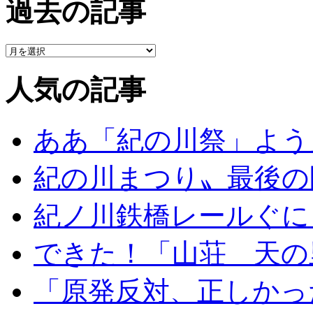
過去の記事
人気の記事
ああ「紀の川祭」よう
紀の川まつり〟最後の
紀ノ川鉄橋レールぐに
できた！「山荘 天の
「原発反対、正しかっ