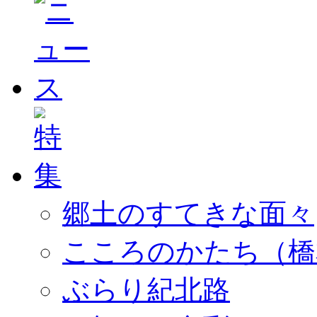
郷土のすてきな面々
こころのかたち（橋
ぶらり紀北路