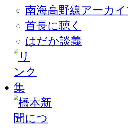
南海高野線アーカイ
首長に聴く
はだか談義