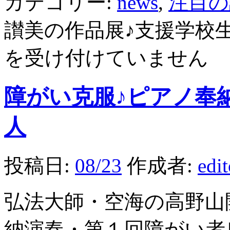
カテゴリー:
news
,
注目の
讃美の作品展♪支援学校
を受け付けていません
障がい克服♪ピアノ奉
人
投稿日:
08/23
作成者:
edi
弘法大師・空海の高野山
納演奏・第１回障がい者