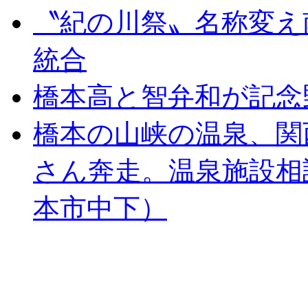
〝紀の川祭〟名称変え
統合
橋本高と智弁和が記念
橋本の山峡の温泉、関
さん奔走。温泉施設相
本市中下）