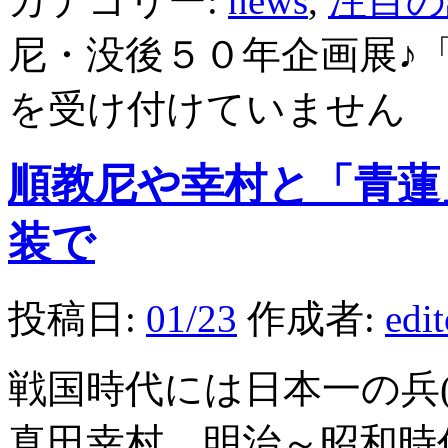
カテゴリー:
news
,
注目の
尼・没後５０年企画展♪
を受け付けていません
順教尼や幸村と「青蓮
装で
投稿日:
01/23
作成者:
edi
戦国時代には日本一の兵
真田幸村、明治～昭和時