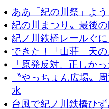
ああ「紀の川祭」よう
紀の川まつり〟最後の
紀ノ川鉄橋レールぐに
できた！「山荘 天の
「原発反対、正しかっ
〝やっちょん広場〟周
水
台風で紀ノ川鉄橋ひず