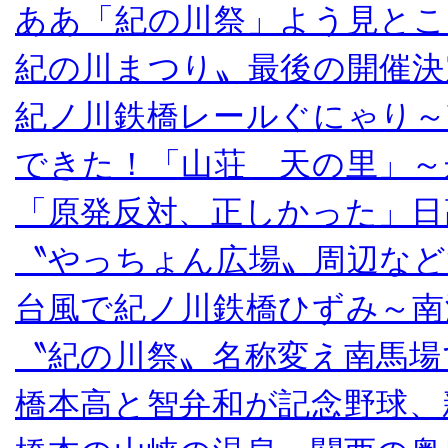
ああ「紀の川祭」よう見とこ
紀の川まつり〟最後の開催決
紀ノ川鉄橋レールぐにゃり～
できた！「山荘 天の里」～
「原発反対、正しかった」日
〝やっちょん広場〟周辺など
台風で紀ノ川鉄橋ひずみ～南
〝紀の川祭〟名称変え南馬場
橋本高と智弁和が記念野球、