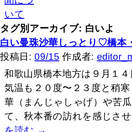
タグ別アーカイブ:
白いよ
白い曼珠沙華しっとり♡橋本
投稿日:
09/15
作成者:
editor_
和歌山県橋本地方は９月１４
気温も２０度〜２３度と稍寒
華（まんじゃしゃげ）や苦瓜
て、秋本番の訪れを感じさせ
を読む
→