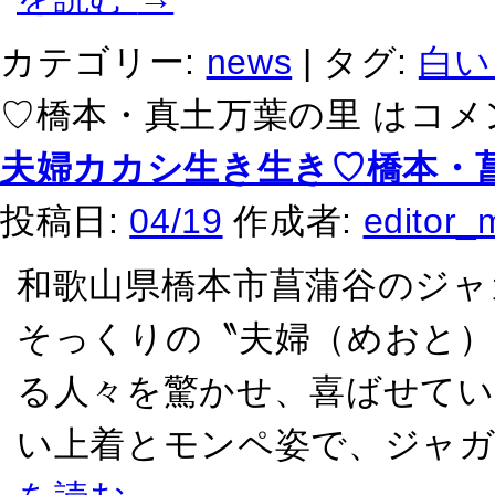
カテゴリー:
news
|
タグ:
白い
♡橋本・真土万葉の里 は
コメ
夫婦カカシ生き生き♡橋本・
投稿日:
04/19
作成者:
editor_
和歌山県橋本市菖蒲谷のジャ
そっくりの〝夫婦（めおと）
る人々を驚かせ、喜ばせてい
い上着とモンペ姿で、ジャガ