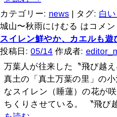
カテゴリー:
news
|
タグ:
白い
城山〜秋雨にけむる は
コメン
スイレン鮮やか、カエルも遊
投稿日:
05/14
作成者:
editor_
万葉人が往来した〝飛び越え
真土の「真土万葉の里」の小
なスイレン（睡蓮）の花が咲
ちくりさせている。 〝飛び
を読む
→