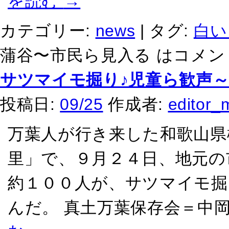
を読む
→
カテゴリー:
news
|
タグ:
白い
蒲谷〜市民ら見入る は
コメン
サツマイモ掘り♪児童ら歓声
投稿日:
09/25
作成者:
editor_
万葉人が行き来した和歌山県
里」で、９月２４日、地元の
約１００人が、サツマイモ掘
んだ。 真土万葉保存会＝中