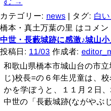
む
→
カテゴリー:
news
|
タグ:
白い
橋本・真土万葉の里 は
コメン
中世・長藪城跡に感激♪城山
投稿日:
11/03
作成者:
editor_
和歌山県橋本市城山台の市立
じ)校長=の６年生児童は、校
かを学ぼうと、１１月２日、
中世の「長藪城跡(ながやぶじ