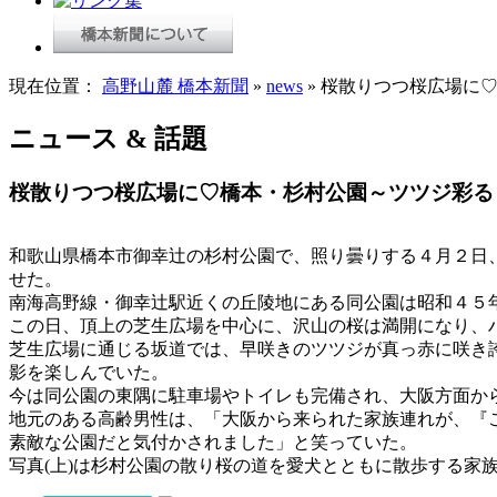
現在位置：
高野山麓 橋本新聞
»
news
» 桜散りつつ桜広場に
ニュース & 話題
桜散りつつ桜広場に♡橋本・杉村公園～ツツジ彩る
和歌山県橋本市御幸辻の杉村公園で、照り曇りする４月２日
せた。
南海高野線・御幸辻駅近くの丘陵地にある同公園は昭和４５年(
この日、頂上の芝生広場を中心に、沢山の桜は満開になり、
芝生広場に通じる坂道では、早咲きのツツジが真っ赤に咲き
影を楽しんでいた。
今は同公園の東隅に駐車場やトイレも完備され、大阪方面か
地元のある高齢男性は、「大阪から来られた家族連れが、『
素敵な公園だと気付かされました」と笑っていた。
写真(上)は杉村公園の散り桜の道を愛犬とともに散歩する家