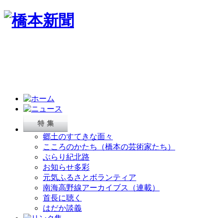
郷土のすてきな面々
こころのかたち（橋本の芸術家たち）
ぶらり紀北路
お知らせ多彩
元気ふるさとボランティア
南海高野線アーカイブス（連載）
首長に聴く
はだか談義