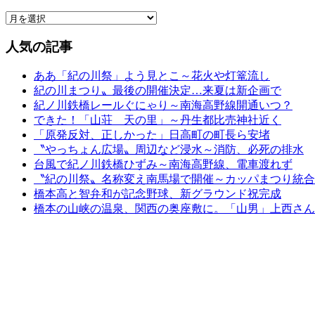
人気の記事
ああ「紀の川祭」よう見とこ～花火や灯篭流し
紀の川まつり〟最後の開催決定…来夏は新企画で
紀ノ川鉄橋レールぐにゃり～南海高野線開通いつ？
できた！「山荘 天の里」～丹生都比売神社近く
「原発反対、正しかった」日高町の町長ら安堵
〝やっちょん広場〟周辺など浸水～消防、必死の排水
台風で紀ノ川鉄橋ひずみ～南海高野線、電車渡れず
〝紀の川祭〟名称変え南馬場で開催～カッパまつり統合
橋本高と智弁和が記念野球、新グラウンド祝完成
橋本の山峡の温泉、関西の奥座敷に。「山男」上西さん