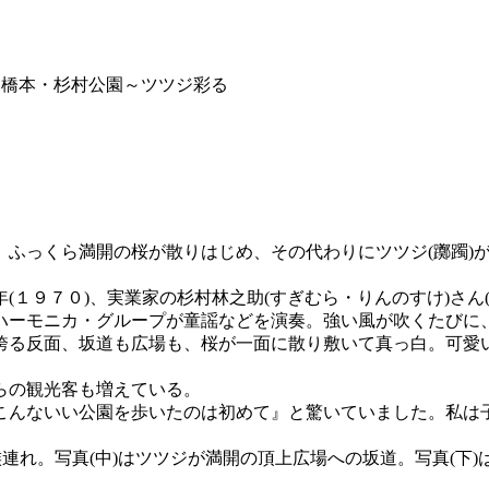
♡橋本・杉村公園～ツツジ彩る
、ふっくら満開の桜が散りはじめ、その代わりにツツジ(躑躅)
１９７０)、実業家の杉村林之助(すぎむら・りんのすけ)さん
ハーモニカ・グループが童謡などを演奏。強い風が吹くたびに
誇る反面、坂道も広場も、桜が一面に散り敷いて真っ白。可愛
らの観光客も増えている。
こんないい公園を歩いたのは初めて』と驚いていました。私は
族連れ。写真(中)はツツジが満開の頂上広場への坂道。写真(下