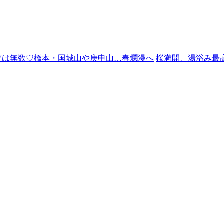
蕾は無数♡橋本・国城山や庚申山…春爛漫へ
桜満開、湯浴み最