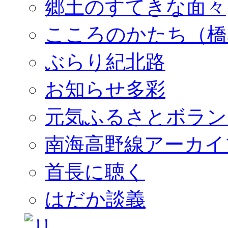
郷土のすてきな面々
こころのかたち（橋
ぶらり紀北路
お知らせ多彩
元気ふるさとボラン
南海高野線アーカイ
首長に聴く
はだか談義