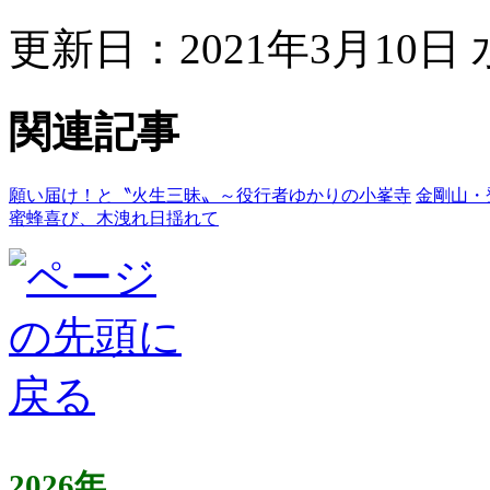
更新日：2021年3月10日 水
関連記事
願い届け！と〝火生三昧〟～役行者ゆかりの小峯寺
金剛山・
蜜蜂喜び、木洩れ日揺れて
2026年