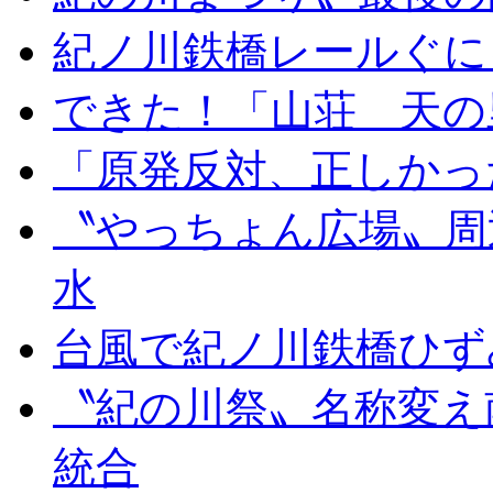
紀ノ川鉄橋レールぐに
できた！「山荘 天の
「原発反対、正しかっ
〝やっちょん広場〟周
水
台風で紀ノ川鉄橋ひず
〝紀の川祭〟名称変え
統合