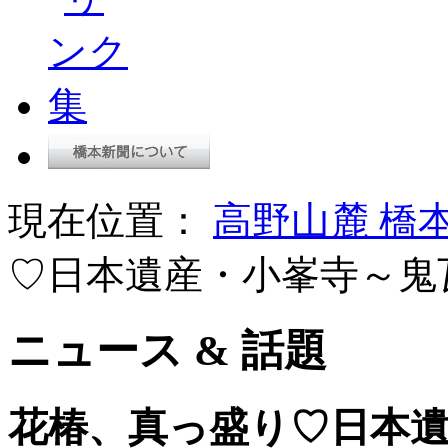
現在位置：
高野山麓 橋
♡日本遺産・小峯寺～鬼
ニュース & 話題
花椿、真っ盛り♡日本