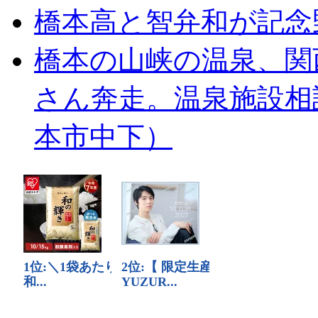
橋本高と智弁和が記念
橋本の山峡の温泉、関
さん奔走。温泉施設相
本市中下）