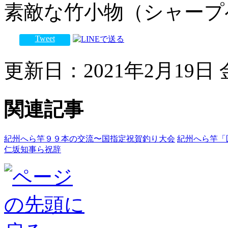
素敵な竹小物（シャープ
Tweet
更新日：2021年2月19日 金
関連記事
紀州へら竿９９本の交流〜国指定祝賀釣り大会
紀州へら竿「
仁坂知事ら祝辞