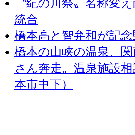
〝紀の川祭〟名称変え
統合
橋本高と智弁和が記念
橋本の山峡の温泉、関
さん奔走。温泉施設相
本市中下）