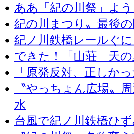
ああ「紀の川祭」よう
紀の川まつり〟最後の
紀ノ川鉄橋レールぐに
できた！「山荘 天の
「原発反対、正しかっ
〝やっちょん広場〟周
水
台風で紀ノ川鉄橋ひず