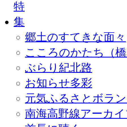
郷土のすてきな面々
こころのかたち（橋
ぶらり紀北路
お知らせ多彩
元気ふるさとボラン
南海高野線アーカイ