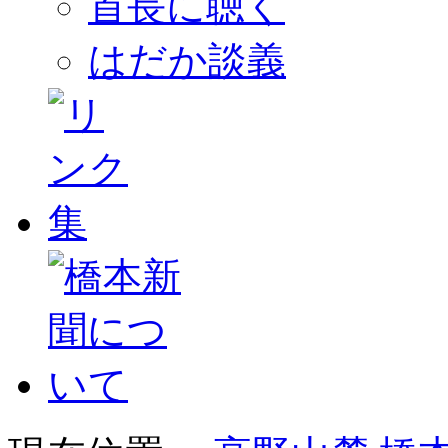
首長に聴く
はだか談義