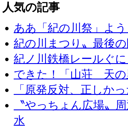
人気の記事
ああ「紀の川祭」よう
紀の川まつり〟最後の
紀ノ川鉄橋レールぐに
できた！「山荘 天の
「原発反対、正しかっ
〝やっちょん広場〟周
水