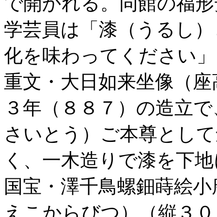
で開かれる。同館の福形
学芸員は「漆（うるし）
化を味わってください」
重文・大日如来坐像（座
３年（８８７）の造立で
さいとう）ご本尊として
く、一木造りで漆を下地
国宝・澤千鳥螺鈿蒔絵小
えこからびつ）（縦３０