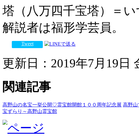
塔（八万四千宝塔）＝い
解説者は福形学芸員。
Tweet
更新日：2019年7月19日 金
関連記事
高野山の名宝一挙公開♡霊宝館開館１００周年記念展
高野山
宝ずらり～高野山霊宝館