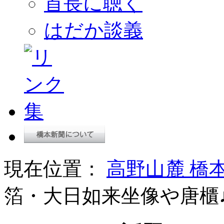
首長に聴く
はだか談義
現在位置：
高野山麓 橋
箔・大日如来坐像や唐櫃