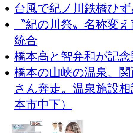
台風で紀ノ川鉄橋ひず
〝紀の川祭〟名称変え
統合
橋本高と智弁和が記念
橋本の山峡の温泉、関
さん奔走。温泉施設相
本市中下）