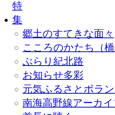
郷土のすてきな面々
こころのかたち（橋
ぶらり紀北路
お知らせ多彩
元気ふるさとボラン
南海高野線アーカイ