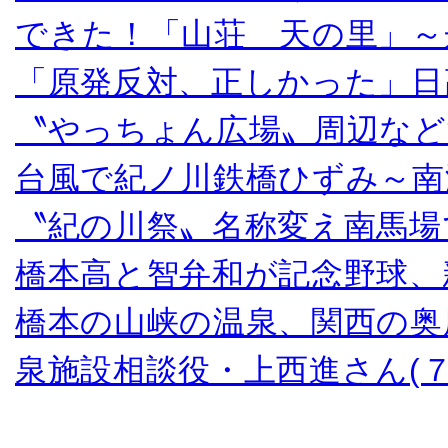
できた！「山荘 天の里」～
「原発反対、正しかった」日
〝やっちょん広場〟周辺など
台風で紀ノ川鉄橋ひずみ～南
〝紀の川祭〟名称変え南馬場
橋本高と智弁和が記念野球、
橋本の山峡の温泉、関西の奥
泉施設相談役・上西進さん(７