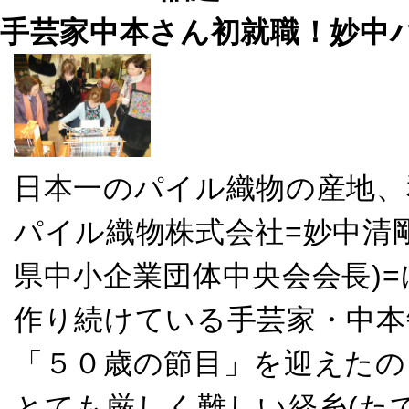
手芸家中本さん初就職！妙中
日本一のパイル織物の産地、
パイル織物株式会社=妙中清剛
県中小企業団体中央会会長)
作り続けている手芸家・中本
「５０歳の節目」を迎えたの
とても厳しく難しい経糸(たて