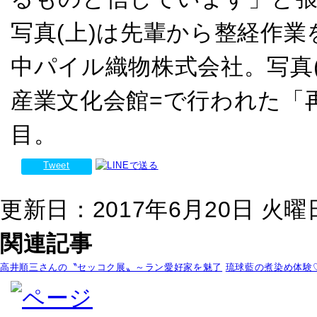
写真(上)は先輩から整経作業
中パイル織物株式会社。写真
産業文化会館=で行われた「
目。
Tweet
更新日：2017年6月20日 火曜日 
関連記事
高井順三さんの〝セッコク展〟～ラン愛好家を魅了
琉球藍の煮染め体験