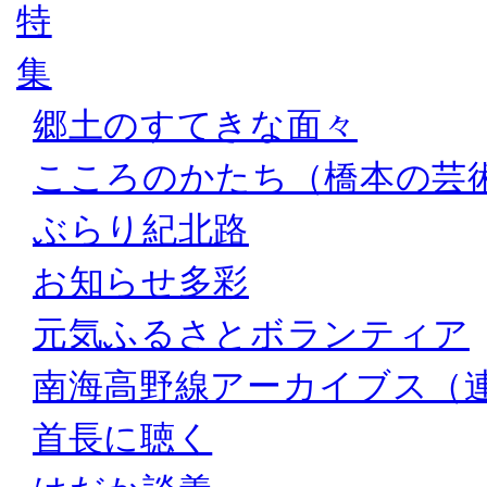
郷土のすてきな面々
こころのかたち（橋本の芸
ぶらり紀北路
お知らせ多彩
元気ふるさとボランティア
南海高野線アーカイブス（
首長に聴く