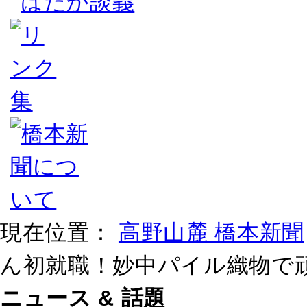
はだか談義
現在位置：
高野山麓 橋本新聞
ん初就職！妙中パイル織物で
ニュース & 話題