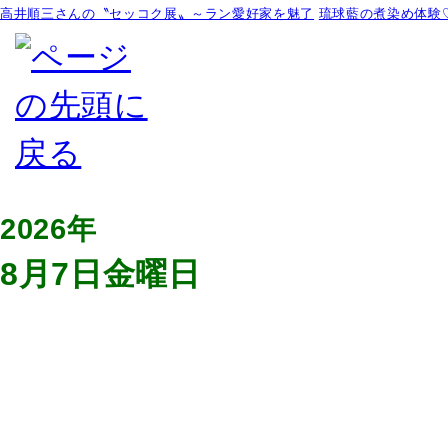
高井順三さんの〝セッコク展〟～ラン愛好家を魅了
琉球藍の煮染め体験
2026年
8月7日金曜日