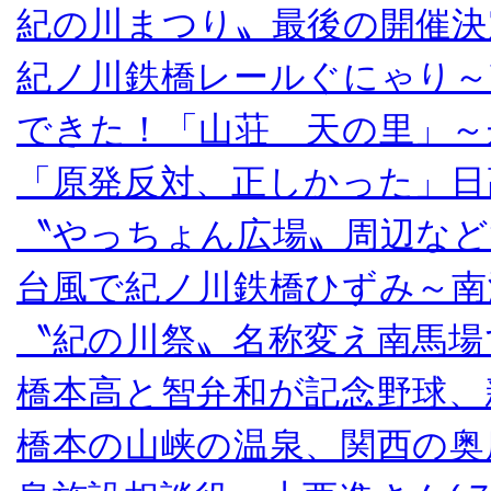
紀の川まつり〟最後の開催決
紀ノ川鉄橋レールぐにゃり～
できた！「山荘 天の里」～
「原発反対、正しかった」日
〝やっちょん広場〟周辺など
台風で紀ノ川鉄橋ひずみ～南
〝紀の川祭〟名称変え南馬場
橋本高と智弁和が記念野球、
橋本の山峡の温泉、関西の奥