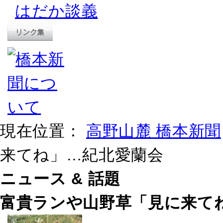
はだか談義
現在位置：
高野山麓 橋本新聞
来てね」…紀北愛蘭会
ニュース & 話題
富貴ランや山野草「見に来て