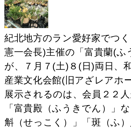
紀北地方のラン愛好家でつくる
憲一会長)主催の「富貴蘭(ふ
が、７月７(土)８(日)両日
産業文化会館(旧アざレアホ
展示されるのは、会員２２人
「富貴殿（ふうきでん）」な
斛（せっこく）」「斑（ふ）