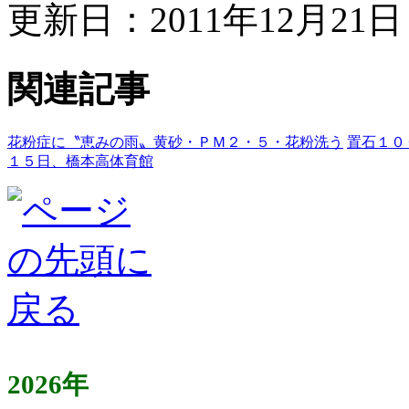
更新日：2011年12月21日 
関連記事
花粉症に〝恵みの雨〟黄砂・ＰＭ２・５・花粉洗う
置石１０
１５日、橋本高体育館
2026年