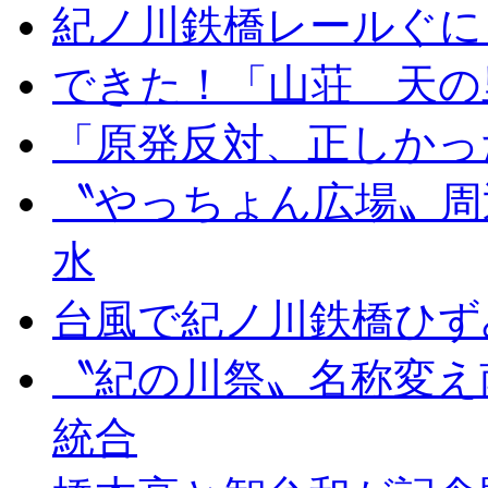
紀ノ川鉄橋レールぐに
できた！「山荘 天の
「原発反対、正しかっ
〝やっちょん広場〟周
水
台風で紀ノ川鉄橋ひず
〝紀の川祭〟名称変え
統合