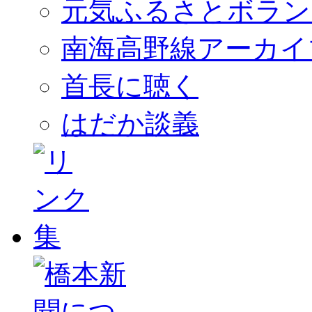
元気ふるさとボラン
南海高野線アーカイ
首長に聴く
はだか談義