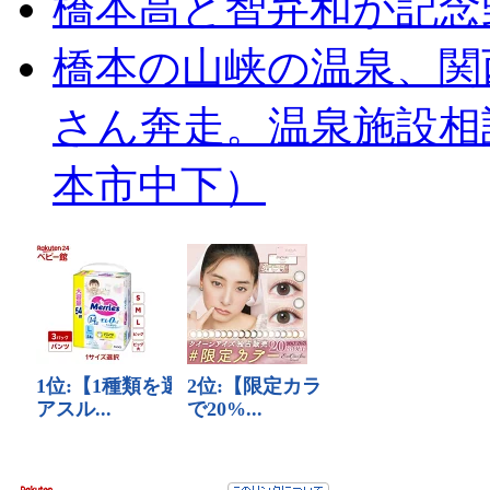
橋本高と智弁和が記念
橋本の山峡の温泉、関
さん奔走。温泉施設相
本市中下）