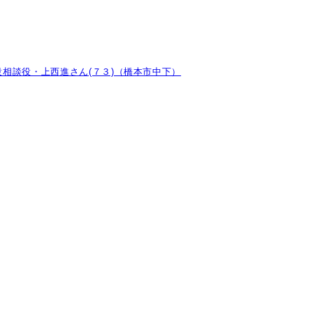
相談役・上西進さん(７３)（橋本市中下）