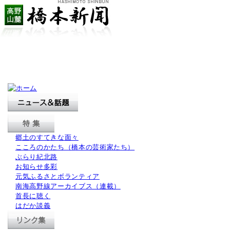
郷土のすてきな面々
こころのかたち（橋本の芸術家たち）
ぶらり紀北路
お知らせ多彩
元気ふるさとボランティア
南海高野線アーカイブス（連載）
首長に聴く
はだか談義