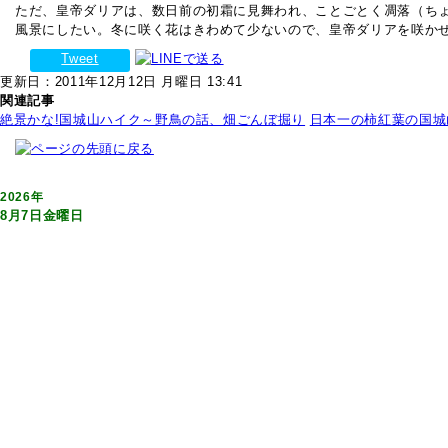
ただ、皇帝ダリアは、数日前の初霜に見舞われ、ことごとく凋落（ち
風景にしたい。冬に咲く花はきわめて少ないので、皇帝ダリアを咲か
Tweet
更新日：2011年12月12日 月曜日 13:41
関連記事
絶景かな!国城山ハイク～野鳥の話、畑ごんぼ掘り
日本一の柿紅葉の国城
2026年
8月7日金曜日