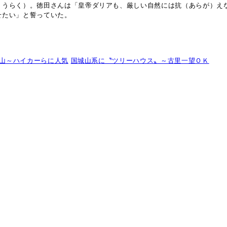
ょうらく）。徳田さんは「皇帝ダリアも、厳しい自然には抗（あらが）え
せたい」と誓っていた。
山～ハイカーらに人気
国城山系に〝ツリーハウス〟～古里一望ＯＫ