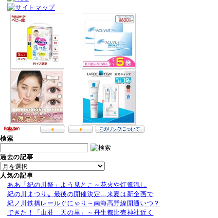
検索
過去の記事
人気の記事
ああ「紀の川祭」よう見とこ～花火や灯篭流し
紀の川まつり〟最後の開催決定…来夏は新企画で
紀ノ川鉄橋レールぐにゃり～南海高野線開通いつ？
できた！「山荘 天の里」～丹生都比売神社近く