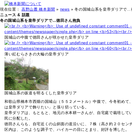
現在位置：
高野山麓 橋本新聞
»
news
» 冬の国城山系を皇帝ダリアで…
ニュース & 話題
冬の国城山系を皇帝ダリアで…徳田さん抱負
国城山の中腹で徳田さんが咲かせた皇帝ダリア
薄い紅むらさきの大輪の皇帝ダリア
国城山系の坂道を明るくした皇帝ダリア
和歌山県橋本市西畑の国城山（５５２メートル）中腹で、今冬初めて
は皇帝ダリアで飾りたい」と張り切っている。
皇帝ダリアは、もともと、地元の水本耕一さんが、自宅庭で栽培して
民に分配した。
徳田さんらも、自宅近くの山斜面の道沿いに、７株（高さ約２０セン
区内は、このような調子で、ハイカーの目にとまり、好評を博した。