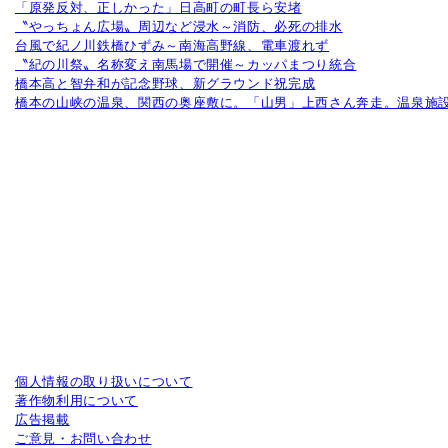
「原発反対、正しかった」日高町の町長ら安堵
〝やっちょん広場〟周辺など浸水～消防、必死の排水
台風で紀ノ川鉄橋ひずみ～南海高野線、電車渡れず
〝紀の川祭〟名称変え南馬場で開催～カッパまつり統合
橋本高と智弁和が記念野球、新グラウンド祝完成
橋本の山峡の温泉、関西の奥座敷に。「山男」上西さん奔走。温泉施設
個人情報の取り扱いについて
著作物利用について
広告掲載
ご意見・お問い合わせ