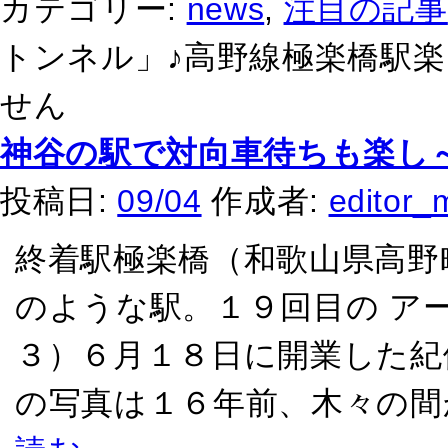
カテゴリー:
news
,
注目の記事
トンネル」♪高野線極楽橋駅楽
せん
神谷の駅で対向車待ちも楽し
投稿日:
09/04
作成者:
editor_
終着駅極楽橋（和歌山県高野
のような駅。１９回目の ア
３）６月１８日に開業した紀
の写真は１６年前、木々の間