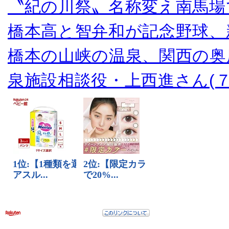
〝紀の川祭〟名称変え南馬場
橋本高と智弁和が記念野球、
橋本の山峡の温泉、関西の奥
泉施設相談役・上西進さん(７