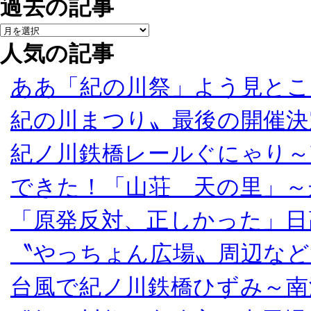
過去の記事
人気の記事
ああ「紀の川祭」よう見とこ
紀の川まつり〟最後の開催決
紀ノ川鉄橋レールぐにゃり～
できた！「山荘 天の里」～
「原発反対、正しかった」日
〝やっちょん広場〟周辺など
台風で紀ノ川鉄橋ひずみ～南