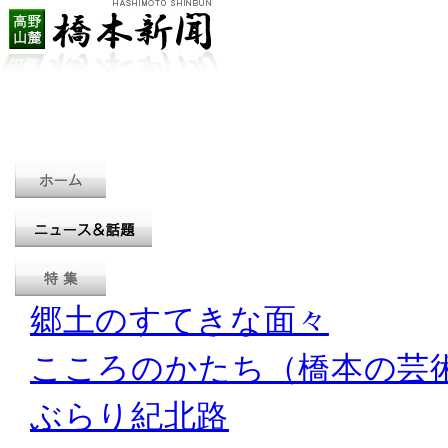
郷土のすてきな面々
こころのかたち（橋本の芸
ぶらり紀北路