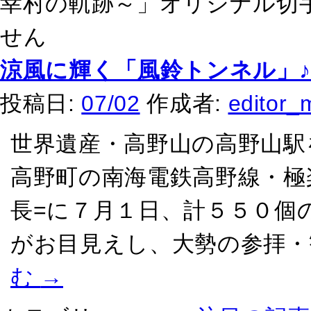
幸村の軌跡～」オリジナル切手
せん
涼風に輝く「風鈴トンネル」
投稿日:
07/02
作成者:
editor_
世界遺産・高野山の高野山駅
高野町の南海電鉄高野線・極
長=に７月１日、計５５０個
がお目見えし、大勢の参拝・
む
→