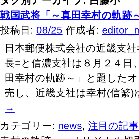
タグ別アーカイブ:
白藤小
戦国武将「～真田幸村の軌跡
投稿日:
08/25
作成者:
editor_
日本郵便株式会社の近畿支社
長=と信濃支社は８月２４日
田幸村の軌跡～」と題したオ
売し、近畿支社は幸村(信繁)
→
カテゴリー:
news
,
注目の記事