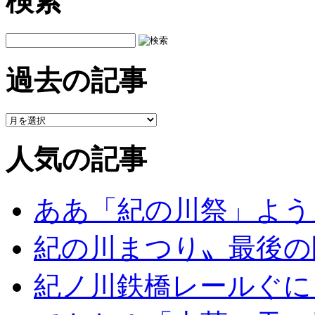
検索
過去の記事
人気の記事
ああ「紀の川祭」よう
紀の川まつり〟最後の
紀ノ川鉄橋レールぐに