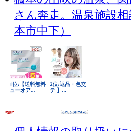
さん奔走。温泉施設相
本市中下）