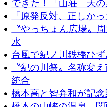
できた！「山荘 天の
「原発反対、正しかっ
〝やっちょん広場〟周
水
台風で紀ノ川鉄橋ひず
〝紀の川祭〟名称変え
統合
橋本高と智弁和が記念
橋本の山峡の温泉、関