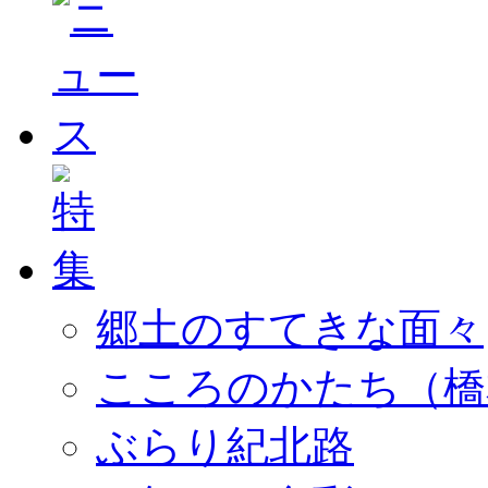
郷土のすてきな面々
こころのかたち（橋
ぶらり紀北路