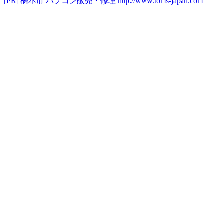
[PR]
橋本市 パソコン販売・修理
http://www.toms-japan.com