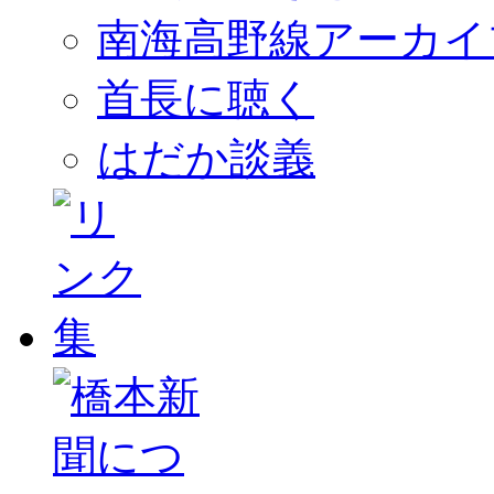
南海高野線アーカイ
首長に聴く
はだか談義