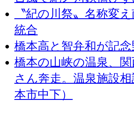
〝紀の川祭〟名称変え
統合
橋本高と智弁和が記念
橋本の山峡の温泉、関
さん奔走。温泉施設相
本市中下）