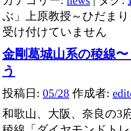
カテゴリー:
news
|
タグ:
ぶ」上原教授～ひだまり
受け付けていません
金剛葛城山系の稜線〜
う
投稿日:
05/28
作成者:
edi
和歌山、大阪、奈良の3
稜線「ダイヤモンドトレ