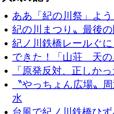
ああ「紀の川祭」よう
紀の川まつり〟最後の
紀ノ川鉄橋レールぐに
できた！「山荘 天の
「原発反対、正しかっ
〝やっちょん広場〟周
水
台風で紀ノ川鉄橋ひず