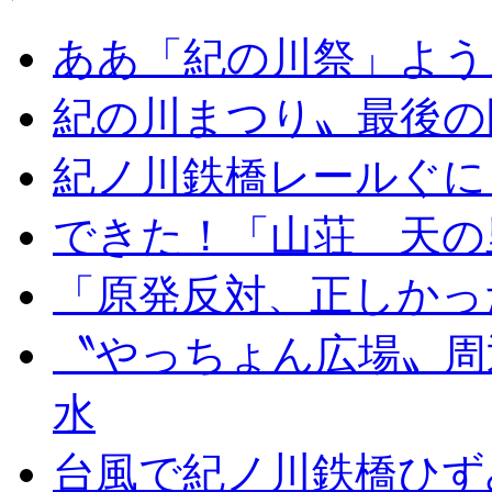
ああ「紀の川祭」よう
紀の川まつり〟最後の
紀ノ川鉄橋レールぐに
できた！「山荘 天の
「原発反対、正しかっ
〝やっちょん広場〟周
水
台風で紀ノ川鉄橋ひず