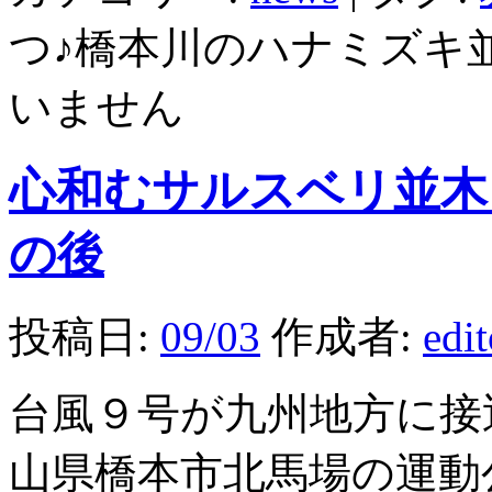
つ♪橋本川のハナミズキ並
いません
心和むサルスベリ並木
の後
投稿日:
09/03
作成者:
edi
台風９号が九州地方に接
山県橋本市北馬場の運動