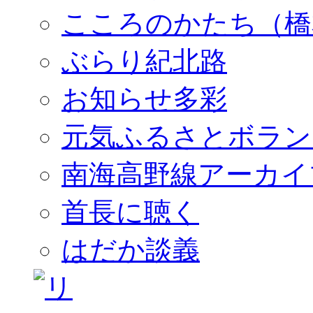
こころのかたち（橋
ぶらり紀北路
お知らせ多彩
元気ふるさとボラン
南海高野線アーカイ
首長に聴く
はだか談義