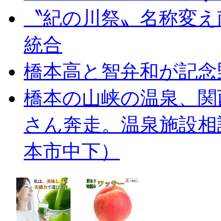
〝紀の川祭〟名称変え
統合
橋本高と智弁和が記念
橋本の山峡の温泉、関
さん奔走。温泉施設相
本市中下）