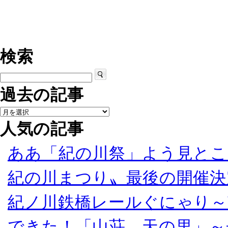
検索
過去の記事
人気の記事
ああ「紀の川祭」よう見とこ
紀の川まつり〟最後の開催決
紀ノ川鉄橋レールぐにゃり～
できた！「山荘 天の里」～