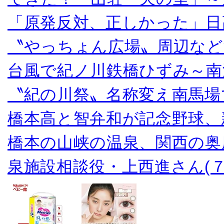
「原発反対、正しかった」日
〝やっちょん広場〟周辺など
台風で紀ノ川鉄橋ひずみ～南
〝紀の川祭〟名称変え南馬場
橋本高と智弁和が記念野球、
橋本の山峡の温泉、関西の奥
泉施設相談役・上西進さん(７