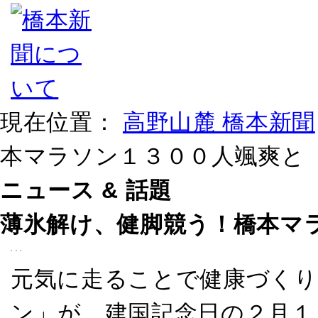
現在位置：
高野山麓 橋本新聞
本マラソン１３００人颯爽と
ニュース & 話題
薄氷解け、健脚競う！橋本マ
元気に走ることで健康づくり
ン」が、建国記念日の２月１