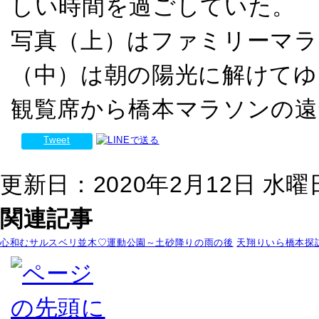
しい時間を過ごしていた。
写真（上）はファミリーマラ
（中）は朝の陽光に解けてゆ
観覧席から橋本マラソンの遠
Tweet
更新日：2020年2月12日 水曜日 
関連記事
心和むサルスベリ並木♡運動公園～土砂降りの雨の後
天翔りいら橋本探