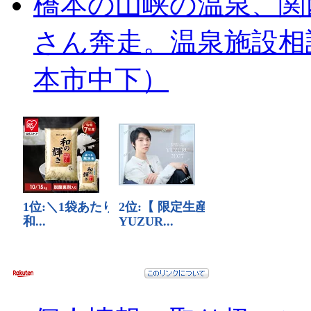
橋本の山峡の温泉、関
さん奔走。温泉施設相
本市中下）