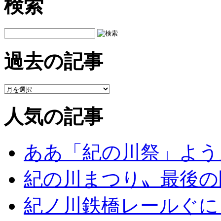
検索
過去の記事
人気の記事
ああ「紀の川祭」よう
紀の川まつり〟最後の
紀ノ川鉄橋レールぐに