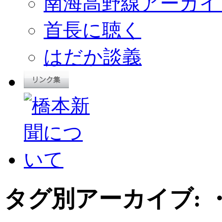
南海高野線アーカイ
首長に聴く
はだか談義
タグ別アーカイブ: