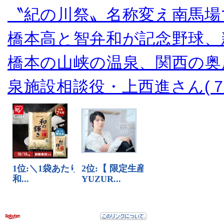
〝紀の川祭〟名称変え南馬場
橋本高と智弁和が記念野球、
橋本の山峡の温泉、関西の奥
泉施設相談役・上西進さん(７