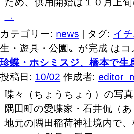
ため、供用開始は１０月上旬
→
カテゴリー:
news
|
タグ:
イチ
生・遊具・公園〟が完成 は
コ
珍蝶・ホシミスジ、橋本で生
投稿日:
10/02
作成者:
editor_
喋々（ちょうちょう）の写真
隅田町の愛喋家・石井侃（あ
地元の隅田稲荷神社境内で、