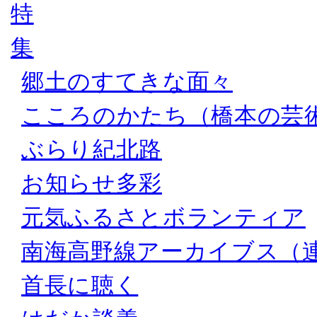
郷土のすてきな面々
こころのかたち（橋本の芸
ぶらり紀北路
お知らせ多彩
元気ふるさとボランティア
南海高野線アーカイブス（
首長に聴く