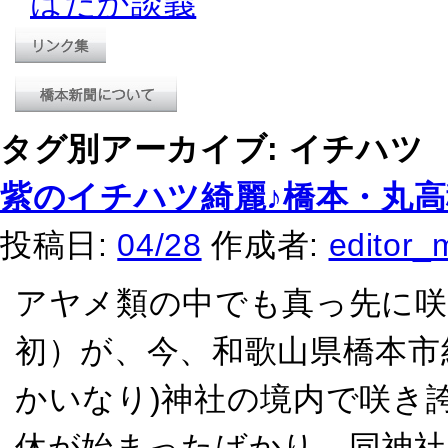
はだか談義
タグ別アーカイブ:
イチハツ
紫のイチハツ綺麗♪橋本・丸
投稿日:
04/28
作成者:
editor_
アヤメ類の中でも真っ先に
初）が、今、和歌山県橋本市
かいなり)神社の境内で咲き
休が始まったばかり。同神社