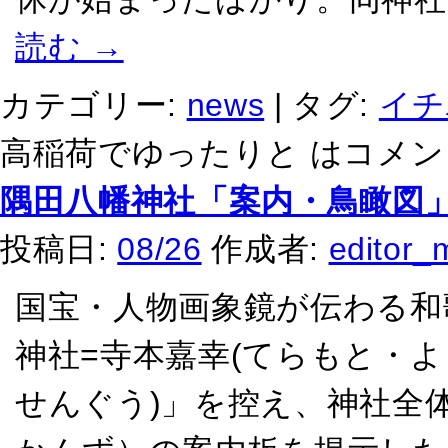
読む
→
カテゴリー:
news
|
タグ:
イチ
高稲荷でゆったりと は
コメン
隅田八幡神社「案内・鳥瞰図
投稿日:
08/26
作成者:
editor_
国宝・人物画象鏡が伝わる和
神社=寺本嘉幸(てらもと・よ
せんぐう)」を控え、神社全