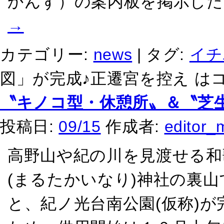
かんず）の案内板を掲示した
→
カテゴリー:
news
|
タグ:
イチ
図」が完成♪正遷宮を控え は
〝キノコ型・休憩所〟＆〝芝
投稿日:
09/15
作成者:
editor_
高野山や紀の川を見渡せる和
(まるたかいなり)神社の裏
と、紀ノ光台南公園(仮称)