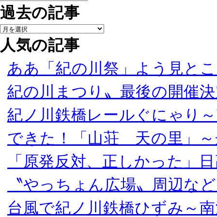
過去の記事
人気の記事
ああ「紀の川祭」よう見とこ
紀の川まつり〟最後の開催決
紀ノ川鉄橋レールぐにゃり～
できた！「山荘 天の里」～
「原発反対、正しかった」日
〝やっちょん広場〟周辺など
台風で紀ノ川鉄橋ひずみ～南