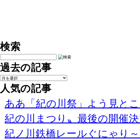
検索
過去の記事
人気の記事
ああ「紀の川祭」よう見とこ
紀の川まつり〟最後の開催決
紀ノ川鉄橋レールぐにゃり～