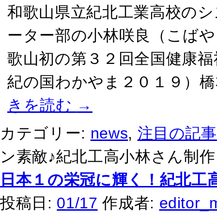
和歌山県立紀北工業高校のシ
ーター部の小林咲良（こばや
歌山初の第３２回全国健康福
紀の国わかやま２０１９）橋
きを読む
→
カテゴリー:
news
,
注目の記事
ン素敵♪紀北工高小林さん制作
日本１の栄冠に輝く！紀北工
投稿日:
01/17
作成者:
editor_