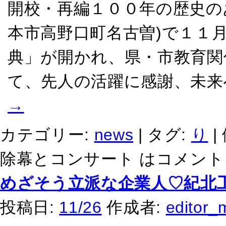
開校・再編１００年の歴史の
本市高野口町名古曽)で１１
典」が開かれ、県・市教育関
て、先人の活躍に感謝、未来
→
カテゴリー:
news
|
タグ:
り
|
除幕とコンサート は
コメント
めざそう立派な企業人♡紀北
投稿日:
11/26
作成者:
editor_