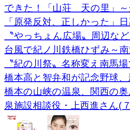
できた！「山荘 天の里」～
「原発反対、正しかった」日
〝やっちょん広場〟周辺など
台風で紀ノ川鉄橋ひずみ～南
〝紀の川祭〟名称変え南馬場
橋本高と智弁和が記念野球、
橋本の山峡の温泉、関西の奥
泉施設相談役・上西進さん(７