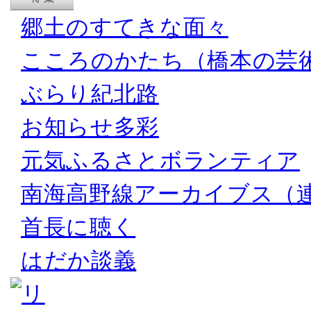
郷土のすてきな面々
こころのかたち（橋本の芸
ぶらり紀北路
お知らせ多彩
元気ふるさとボランティア
南海高野線アーカイブス（
首長に聴く
はだか談義