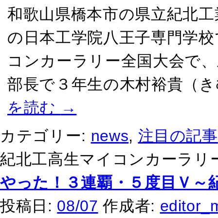
和歌山県橋本市の県立紀北工
の日本工学院八王子専門学校
コンカーラリー全国大会で、
部長で３年生の木村裕貴（き
を読む
→
カテゴリー:
news
,
注目の記事
紀北工高生マイコンカーラリー
やった！３連覇・５度目Ｖ～
投稿日:
08/07
作成者:
editor_