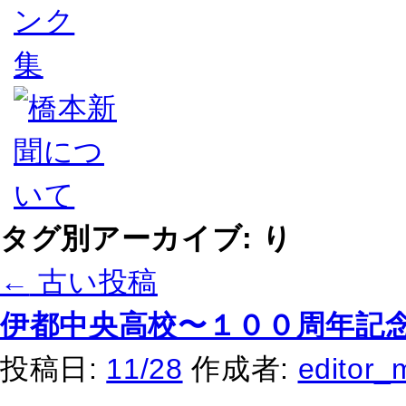
タグ別アーカイブ:
り
←
古い投稿
伊都中央高校〜１００周年記
投稿日:
11/28
作成者:
editor_