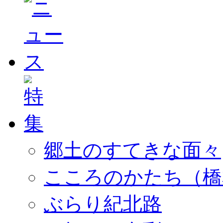
郷土のすてきな面々
こころのかたち（橋
ぶらり紀北路