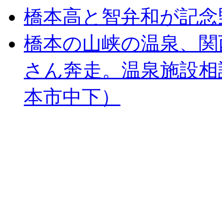
橋本高と智弁和が記念
橋本の山峡の温泉、関
さん奔走。温泉施設相
本市中下）