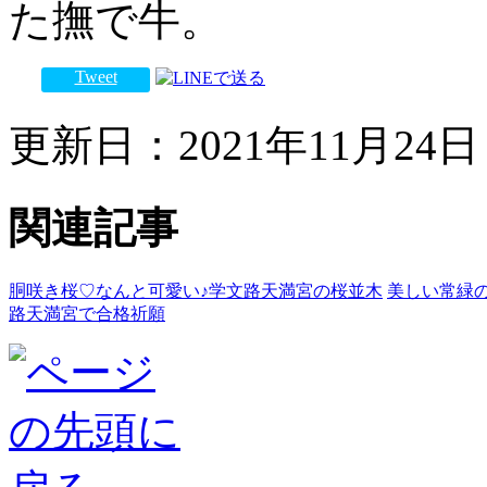
た撫で牛。
Tweet
更新日：2021年11月24日 
関連記事
胴咲き桜♡なんと可愛い♪学文路天満宮の桜並木
美しい常緑
路天満宮で合格祈願