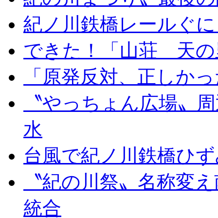
紀ノ川鉄橋レールぐに
できた！「山荘 天の
「原発反対、正しかっ
〝やっちょん広場〟周
水
台風で紀ノ川鉄橋ひず
〝紀の川祭〟名称変え
統合