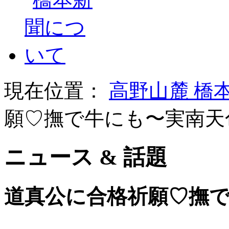
現在位置：
高野山麓 橋
願♡撫で牛にも〜実南天
ニュース & 話題
道真公に合格祈願♡撫