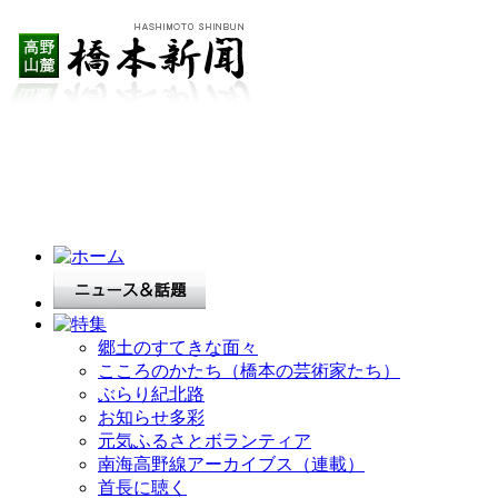
郷土のすてきな面々
こころのかたち（橋本の芸術家たち）
ぶらり紀北路
お知らせ多彩
元気ふるさとボランティア
南海高野線アーカイブス（連載）
首長に聴く