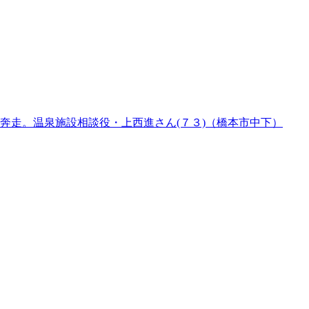
奔走。温泉施設相談役・上西進さん(７３)（橋本市中下）