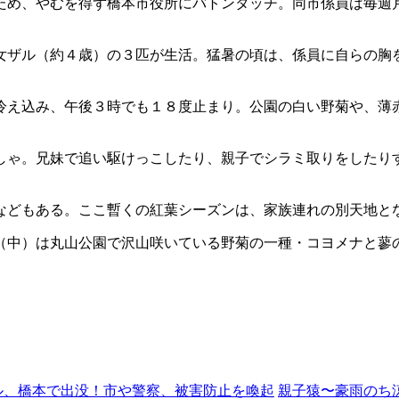
ため、やむを得ず橋本市役所にバトンタッチ。同市係員は毎週
女ザル（約４歳）の３匹が生活。猛暑の頃は、係員に自らの胸
冷え込み、午後３時でも１８度止まり。公園の白い野菊や、薄
しゃ。兄妹で追い駆けっこしたり、親子でシラミ取りをしたり
などもある。ここ暫くの紅葉シーズンは、家族連れの別天地と
（中）は丸山公園で沢山咲いている野菊の一種・コヨメナと蓼
ル、橋本で出没！市や警察、被害防止を喚起
親子猿〜豪雨のち