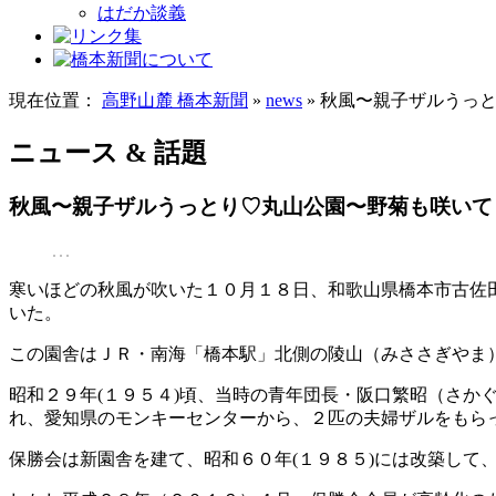
はだか談義
現在位置：
高野山麓 橋本新聞
»
news
» 秋風〜親子ザルうっ
ニュース & 話題
秋風〜親子ザルうっとり♡丸山公園〜野菊も咲いて
寒いほどの秋風が吹いた１０月１８日、和歌山県橋本市古佐
いた。
この園舎はＪＲ・南海「橋本駅」北側の陵山（みささぎやま
昭和２９年(１９５４)頃、当時の青年団長・阪口繁昭（さ
れ、愛知県のモンキーセンターから、２匹の夫婦ザルをもら
保勝会は新園舎を建て、昭和６０年(１９８５)には改築して