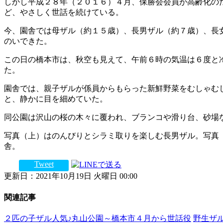
しかし平成２８年（２０１６）４月、保勝会会員が高齢化の
ど、やさしく世話を続けている。
今、園舎では母ザル（約１５歳）、長男ザル（約７歳）、長
のいできた。
この日の橋本市は、秋空も見えて、午前６時の気温は６度と
た。
園舎では、親子ザルが係員からもらった新鮮野菜をむしゃむ
と、静かに目を細めていた。
同公園は沢山の桜の木々に覆われ、ブランコや滑り台、砂場
写真（上）はのんびりとシラミ取りを楽しむ長男ザル。写真
舎。
Tweet
更新日：2021年10月19日 火曜日 00:00
関連記事
２匹の子ザル人気♪丸山公園～橋本市４月から世話役
野生ザ