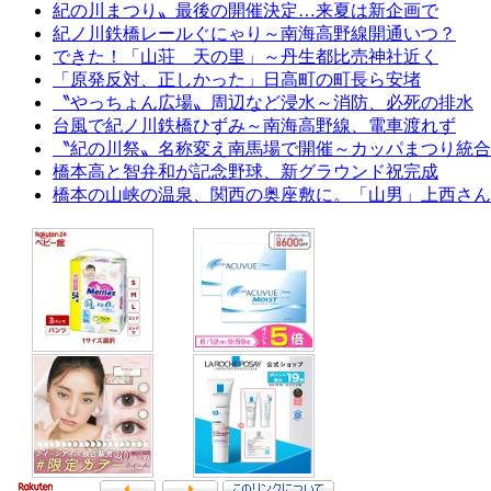
紀の川まつり〟最後の開催決定…来夏は新企画で
紀ノ川鉄橋レールぐにゃり～南海高野線開通いつ？
できた！「山荘 天の里」～丹生都比売神社近く
「原発反対、正しかった」日高町の町長ら安堵
〝やっちょん広場〟周辺など浸水～消防、必死の排水
台風で紀ノ川鉄橋ひずみ～南海高野線、電車渡れず
〝紀の川祭〟名称変え南馬場で開催～カッパまつり統合
橋本高と智弁和が記念野球、新グラウンド祝完成
橋本の山峡の温泉、関西の奥座敷に。「山男」上西さん