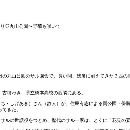
とり♡丸山公園〜野菊も咲いて
田の丸山公園のサル園舎で、長い間、残暑に耐えてきた３匹の
）古墳わき、県立橋本高校の西隣にある。
かぐち・しげあき）さん（故人）が、住民有志による同公園・保
ってきた。
、サルの世話役をつとめ、歴代のサル一家は、とくに「花見の