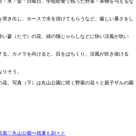
月・水・金・日曜日、学校給食で残った野菜・果物を与えるな
を突き出し、ホースで水を掛けてもらうなど、厳しい暑さをし
赤い蓼（たで）の花、緑の猫じゃらしなどに快い涼風が吹い
する。カメラを向けると、目をぱちくり。涼風が吹き抜ける
なりそう。
の花。写真（下）は丸山公園に咲く野菊の花々と親子ザルの園
涼風♡丸山公園〜残暑も刻々と