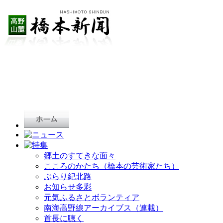
郷土のすてきな面々
こころのかたち（橋本の芸術家たち）
ぶらり紀北路
お知らせ多彩
元気ふるさとボランティア
南海高野線アーカイブス（連載）
首長に聴く