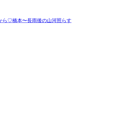
から♡橋本〜長雨後の山河照らす