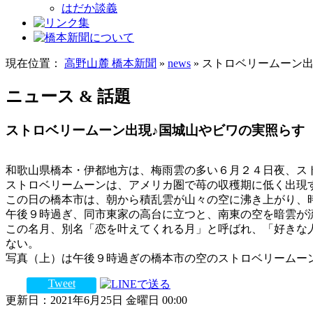
はだか談義
現在位置：
高野山麓 橋本新聞
»
news
» ストロベリームーン
ニュース & 話題
ストロベリームーン出現♪国城山やビワの実照らす
和歌山県橋本・伊都地方は、梅雨雲の多い６月２４日夜、ス
ストロベリームーンは、アメリカ圏で苺の収穫期に低く出現
この日の橋本市は、朝から積乱雲が山々の空に沸き上がり、
午後９時過ぎ、同市東家の高台に立つと、南東の空を暗雲が
この名月、別名「恋を叶えてくれる月」と呼ばれ、「好きな
ない。
写真（上）は午後９時過ぎの橋本市の空のストロベリームー
Tweet
更新日：2021年6月25日 金曜日 00:00