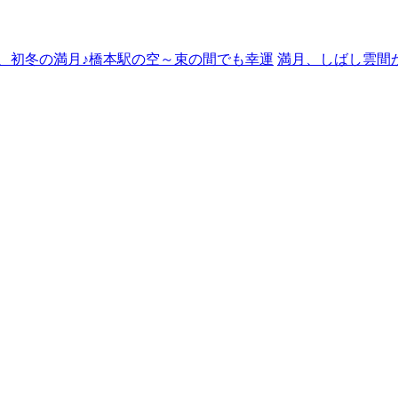
、初冬の満月♪橋本駅の空～束の間でも幸運
満月、しばし雲間