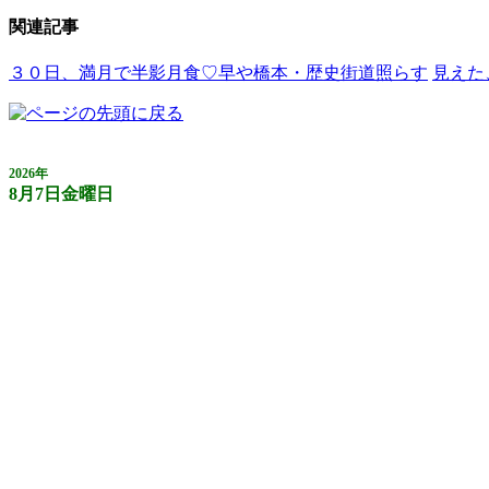
関連記事
３０日、満月で半影月食♡早や橋本・歴史街道照らす
見えた
2026年
8月7日金曜日