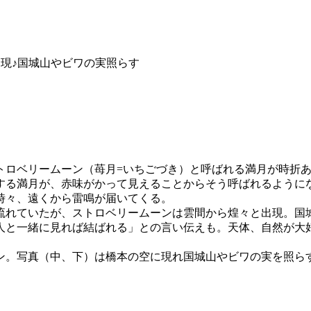
出現♪国城山やビワの実照らす
トロベリームーン（苺月=いちごづき）と呼ばれる満月が時折
する満月が、赤味がかって見えることからそう呼ばれるように
時々、遠くから雷鳴が届いてくる。
流れていたが、ストロベリームーンは雲間から煌々と出現。国
人と一緒に見れば結ばれる」との言い伝えも。天体、自然が大
ン。写真（中、下）は橋本の空に現れ国城山やビワの実を照ら