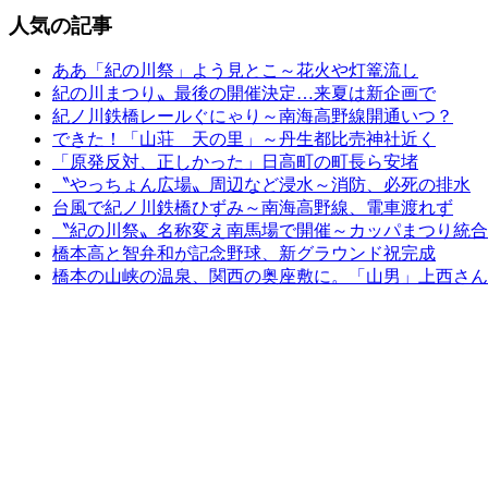
人気の記事
ああ「紀の川祭」よう見とこ～花火や灯篭流し
紀の川まつり〟最後の開催決定…来夏は新企画で
紀ノ川鉄橋レールぐにゃり～南海高野線開通いつ？
できた！「山荘 天の里」～丹生都比売神社近く
「原発反対、正しかった」日高町の町長ら安堵
〝やっちょん広場〟周辺など浸水～消防、必死の排水
台風で紀ノ川鉄橋ひずみ～南海高野線、電車渡れず
〝紀の川祭〟名称変え南馬場で開催～カッパまつり統合
橋本高と智弁和が記念野球、新グラウンド祝完成
橋本の山峡の温泉、関西の奥座敷に。「山男」上西さん