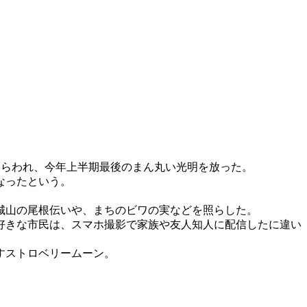
あらわれ、今年上半期最後のまん丸い光明を放った。
なったという。
城山の尾根伝いや、まちのビワの実などを照らした。
好きな市民は、スマホ撮影で家族や友人知人に配信したに違い
すストロベリームーン。