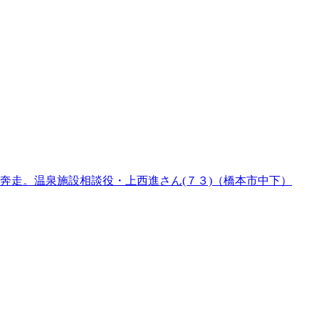
奔走。温泉施設相談役・上西進さん(７３)（橋本市中下）