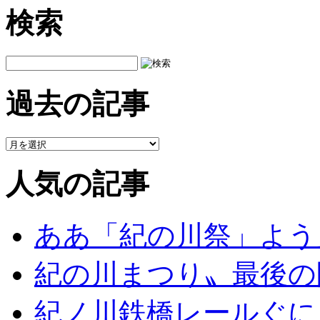
検索
過去の記事
人気の記事
ああ「紀の川祭」よう
紀の川まつり〟最後の
紀ノ川鉄橋レールぐに