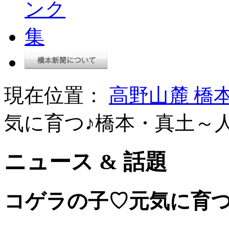
現在位置：
高野山麓 橋
気に育つ♪橋本・真土～
ニュース & 話題
コゲラの子♡元気に育つ