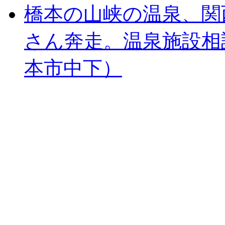
橋本の山峡の温泉、関
さん奔走。温泉施設相
本市中下）