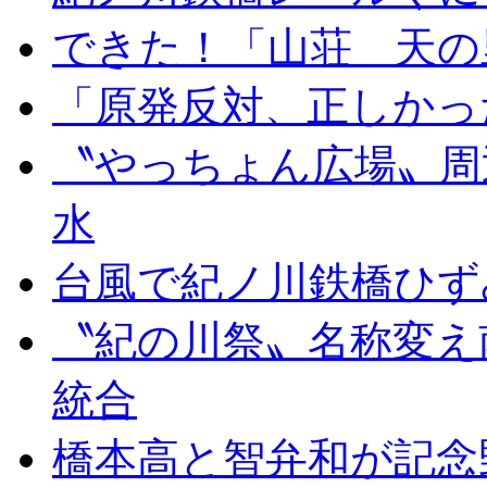
できた！「山荘 天の
「原発反対、正しかっ
〝やっちょん広場〟周
水
台風で紀ノ川鉄橋ひず
〝紀の川祭〟名称変え
統合
橋本高と智弁和が記念