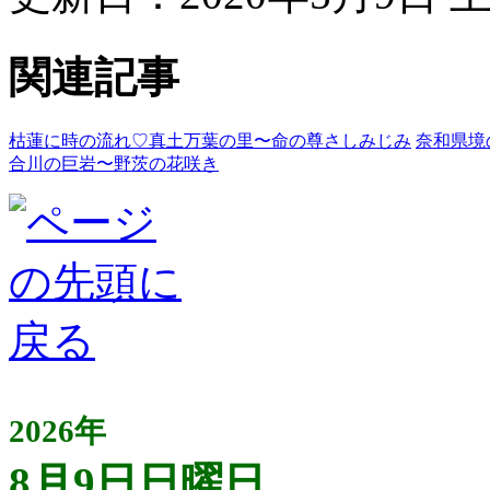
関連記事
枯蓮に時の流れ♡真土万葉の里〜命の尊さしみじみ
奈和県境
合川の巨岩〜野茨の花咲き
2026年
8月9日日曜日