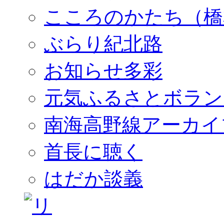
こころのかたち（橋
ぶらり紀北路
お知らせ多彩
元気ふるさとボラン
南海高野線アーカイ
首長に聴く
はだか談義