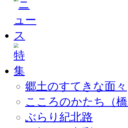
郷土のすてきな面々
こころのかたち（橋
ぶらり紀北路