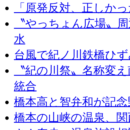
「原発反対、正しかっ
〝やっちょん広場〟周
水
台風で紀ノ川鉄橋ひず
〝紀の川祭〟名称変え
統合
橋本高と智弁和が記念
橋本の山峡の温泉、関