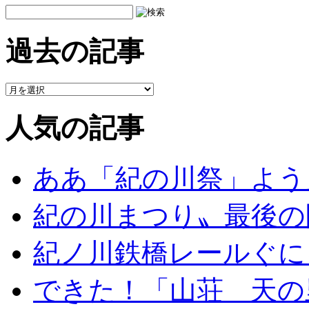
過去の記事
人気の記事
ああ「紀の川祭」よう
紀の川まつり〟最後の
紀ノ川鉄橋レールぐに
できた！「山荘 天の