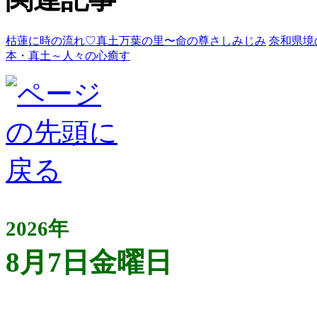
枯蓮に時の流れ♡真土万葉の里〜命の尊さしみじみ
奈和県境
本・真土～人々の心癒す
2026年
8月7日金曜日