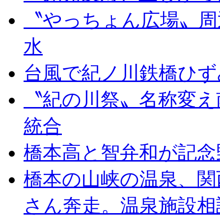
〝やっちょん広場〟周
水
台風で紀ノ川鉄橋ひず
〝紀の川祭〟名称変え
統合
橋本高と智弁和が記念
橋本の山峡の温泉、関
さん奔走。温泉施設相