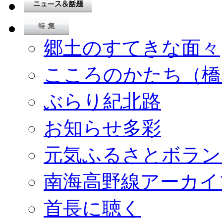
郷土のすてきな面々
こころのかたち（橋
ぶらり紀北路
お知らせ多彩
元気ふるさとボラン
南海高野線アーカイ
首長に聴く