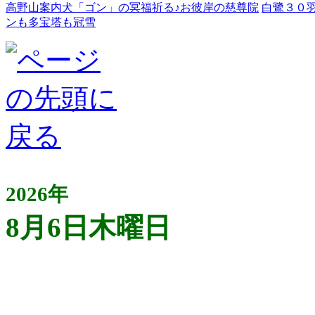
高野山案内犬「ゴン」の冥福祈る♪お彼岸の慈尊院
白鷺３０
ンも多宝塔も冠雪
2026年
8月6日木曜日