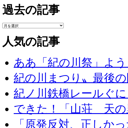
過去の記事
人気の記事
ああ「紀の川祭」よう
紀の川まつり〟最後の
紀ノ川鉄橋レールぐに
できた！「山荘 天の
「原発反対、正しかっ