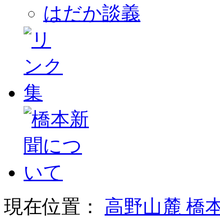
はだか談義
現在位置：
高野山麓 橋