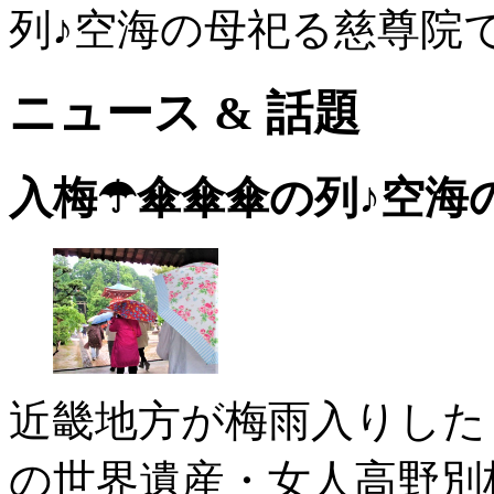
列♪空海の母祀る慈尊院
ニュース & 話題
入梅☂傘傘傘の列♪空海
近畿地方が梅雨入りした
の世界遺産・女人高野別