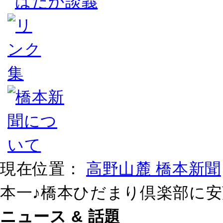
はだか談義
現在位置：
高野山麓 橋本新聞
本一♪橋本ひだまり倶楽部に
ニュース & 話題