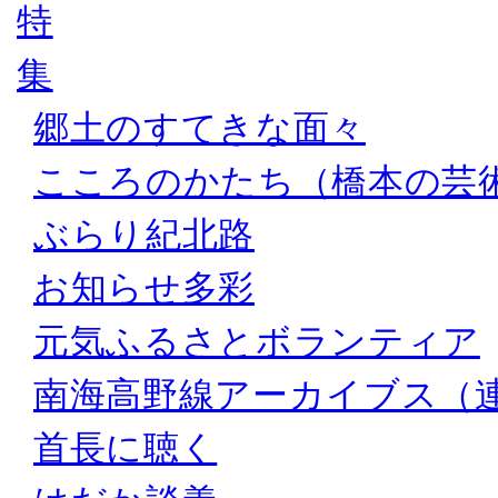
郷土のすてきな面々
こころのかたち（橋本の芸
ぶらり紀北路
お知らせ多彩
元気ふるさとボランティア
南海高野線アーカイブス（
首長に聴く