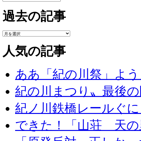
過去の記事
人気の記事
ああ「紀の川祭」よう
紀の川まつり〟最後の
紀ノ川鉄橋レールぐに
できた！「山荘 天の