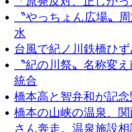
「原発反対、正しかっ
〝やっちょん広場〟周
水
台風で紀ノ川鉄橋ひず
〝紀の川祭〟名称変え
統合
橋本高と智弁和が記念
橋本の山峡の温泉、関
さん奔走。温泉施設相