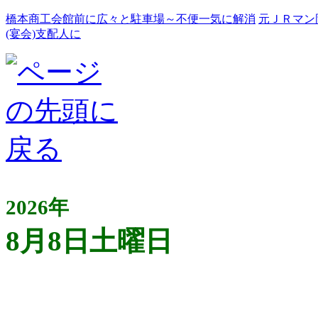
橋本商工会館前に広々と駐車場～不便一気に解消
元ＪＲマン
(宴会)支配人に
2026年
8月8日土曜日