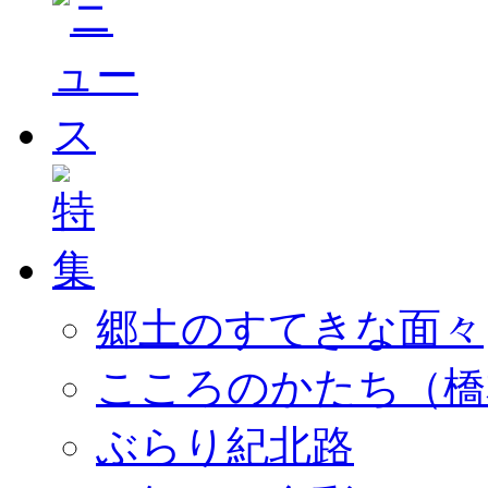
郷土のすてきな面々
こころのかたち（橋
ぶらり紀北路