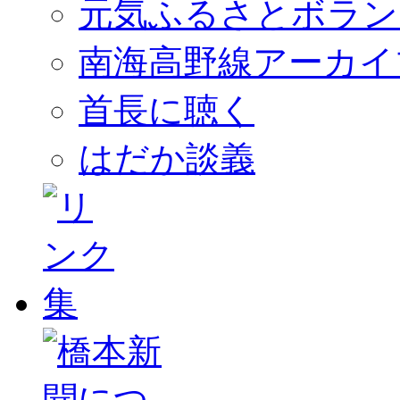
元気ふるさとボラン
南海高野線アーカイ
首長に聴く
はだか談義