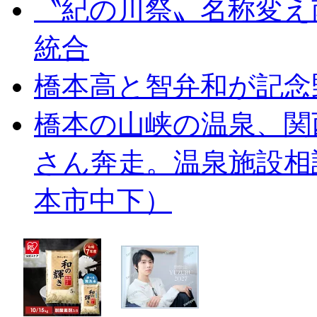
〝紀の川祭〟名称変え
統合
橋本高と智弁和が記念
橋本の山峡の温泉、関
さん奔走。温泉施設相
本市中下）