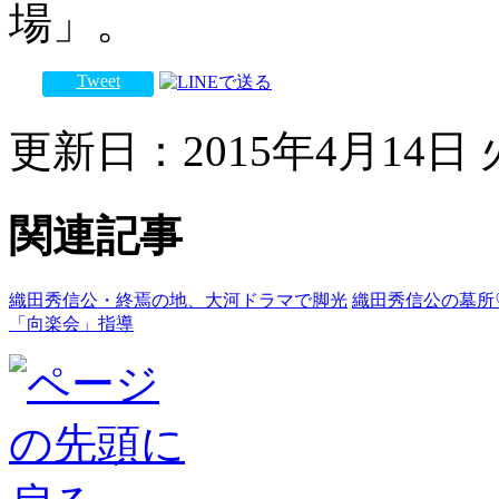
場」。
Tweet
更新日：2015年4月14日 火
関連記事
織田秀信公・終焉の地、大河ドラマで脚光
織田秀信公の墓所
「向楽会」指導