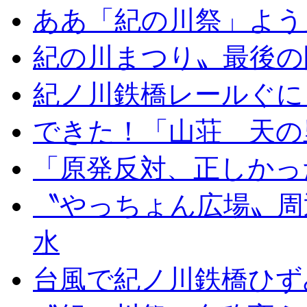
ああ「紀の川祭」よう
紀の川まつり〟最後の
紀ノ川鉄橋レールぐに
できた！「山荘 天の
「原発反対、正しかっ
〝やっちょん広場〟周
水
台風で紀ノ川鉄橋ひず