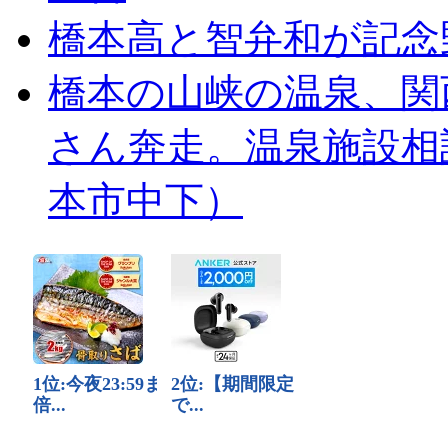
橋本高と智弁和が記念
橋本の山峡の温泉、関
さん奔走。温泉施設相
本市中下）