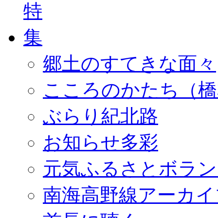
郷土のすてきな面々
こころのかたち（橋
ぶらり紀北路
お知らせ多彩
元気ふるさとボラン
南海高野線アーカイ