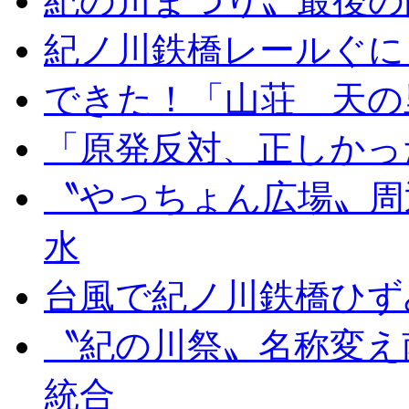
紀の川まつり〟最後の
紀ノ川鉄橋レールぐに
できた！「山荘 天の
「原発反対、正しかっ
〝やっちょん広場〟周
水
台風で紀ノ川鉄橋ひず
〝紀の川祭〟名称変え
統合