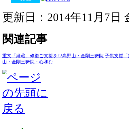
更新日：2014年11月7日 金
関連記事
重文「経蔵」修復ご支援を♡高野山・金剛三昧院
子供支援「
山・金剛三昧院・心和む