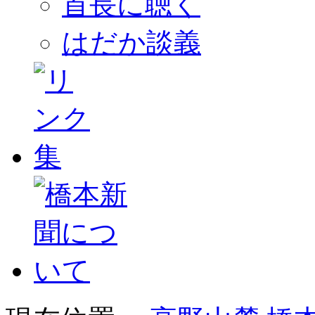
首長に聴く
はだか談義