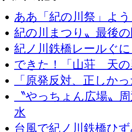
ああ「紀の川祭」よう
紀の川まつり〟最後の
紀ノ川鉄橋レールぐに
できた！「山荘 天の
「原発反対、正しかっ
〝やっちょん広場〟周
水
台風で紀ノ川鉄橋ひず