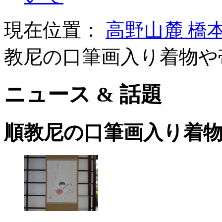
現在位置：
高野山麓 橋
教尼の口筆画入り着物や
ニュース & 話題
順教尼の口筆画入り着