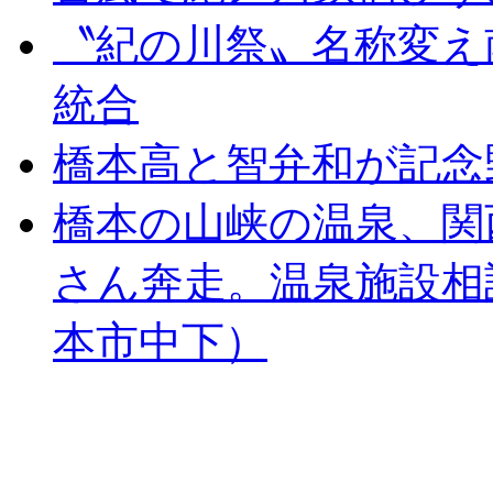
〝紀の川祭〟名称変え
統合
橋本高と智弁和が記念
橋本の山峡の温泉、関
さん奔走。温泉施設相
本市中下）