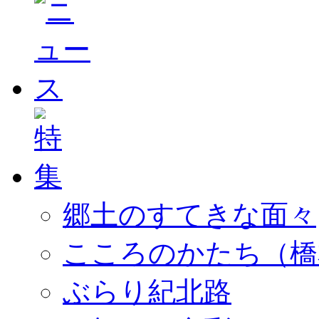
郷土のすてきな面々
こころのかたち（橋
ぶらり紀北路