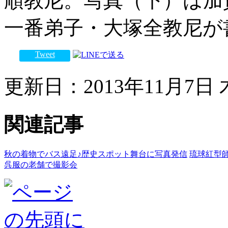
順教尼。写真（下）は加
一番弟子・大塚全教尼が
Tweet
更新日：2013年11月7日 木
関連記事
秋の着物でバス遠足♪歴史スポット舞台に写真発信
琉球紅型
呉服の老舗で撮影会