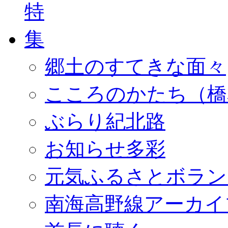
郷土のすてきな面々
こころのかたち（橋
ぶらり紀北路
お知らせ多彩
元気ふるさとボラン
南海高野線アーカイ