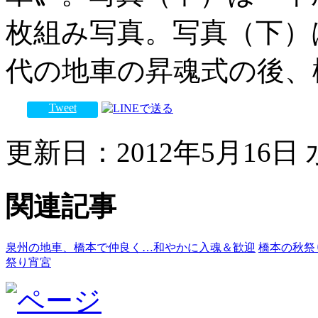
枚組み写真。写真（下）
代の地車の昇魂式の後、
Tweet
更新日：2012年5月16日 水
関連記事
泉州の地車、橋本で仲良く…和やかに入魂＆歓迎
橋本の秋祭
祭り宵宮