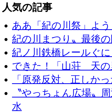
人気の記事
ああ「紀の川祭」よう
紀の川まつり〟最後の
紀ノ川鉄橋レールぐに
できた！「山荘 天の
「原発反対、正しかっ
〝やっちょん広場〟周
水