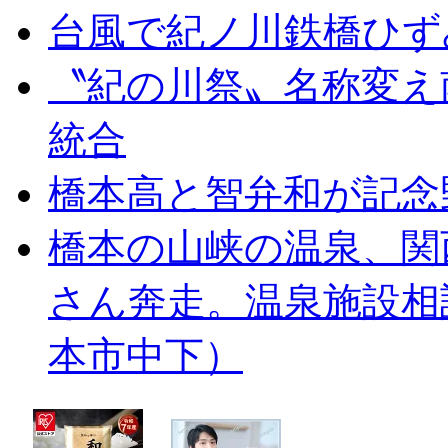
台風で紀ノ川鉄橋ひず
〝紀の川祭〟名称変え
統合
橋本高と智弁和が記念
橋本の山峡の温泉、関
さん奔走。温泉施設相
本市中下）