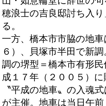
山・如意輪堂に辞世の句
穂浪士の吉良邸討ち入り
る。
一方、橋本市市脇の地車
６）、貝塚市半田で新調
調の堺型＝橋本市有形民
成１７年（２００５）に
〝平成の地車〟の入魂式
が主催。地車は当日午前