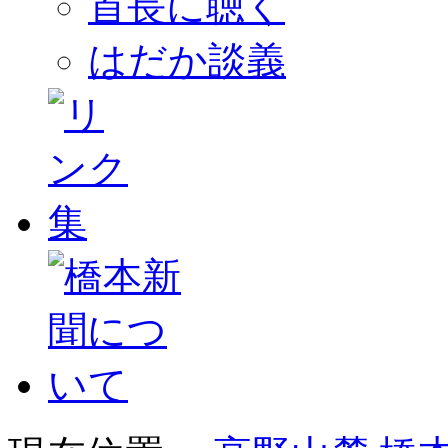
首長に聴く
はだか談義