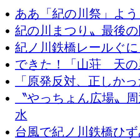
ああ「紀の川祭」よう
紀の川まつり〟最後の
紀ノ川鉄橋レールぐに
できた！「山荘 天の
「原発反対、正しかっ
〝やっちょん広場〟周
水
台風で紀ノ川鉄橋ひず