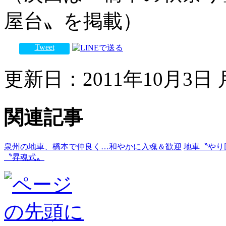
屋台〟を掲載）
Tweet
更新日：2011年10月3日 月
関連記事
泉州の地車、橋本で仲良く…和やかに入魂＆歓迎
地車〝やり
〝昇魂式〟