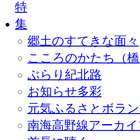
郷土のすてきな面々
こころのかたち（橋
ぶらり紀北路
お知らせ多彩
元気ふるさとボラン
南海高野線アーカイ