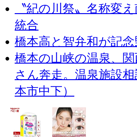
〝紀の川祭〟名称変え
統合
橋本高と智弁和が記念
橋本の山峡の温泉、関
さん奔走。温泉施設相
本市中下）