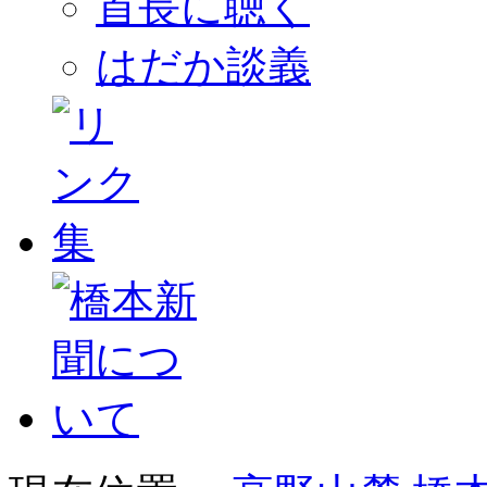
首長に聴く
はだか談義