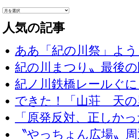
人気の記事
ああ「紀の川祭」よう
紀の川まつり〟最後の
紀ノ川鉄橋レールぐに
できた！「山荘 天の
「原発反対、正しかっ
〝やっちょん広場〟周