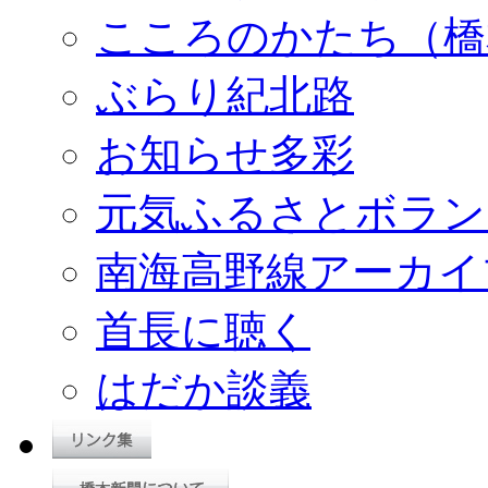
こころのかたち（橋
ぶらり紀北路
お知らせ多彩
元気ふるさとボラン
南海高野線アーカイ
首長に聴く
はだか談義