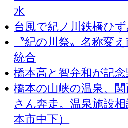
水
台風で紀ノ川鉄橋ひず
〝紀の川祭〟名称変え
統合
橋本高と智弁和が記念
橋本の山峡の温泉、関
さん奔走。温泉施設相
本市中下）