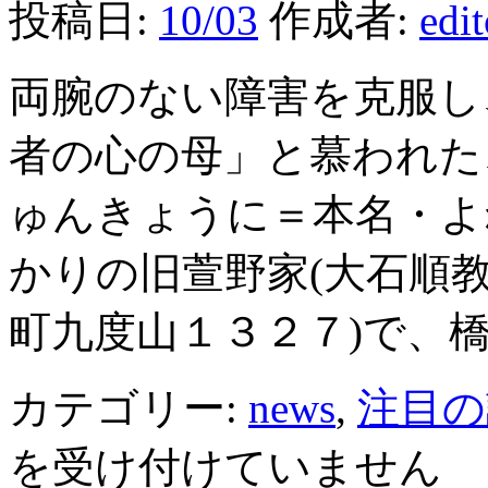
投稿日:
10/03
作成者:
edi
両腕のない障害を克服し
者の心の母」と慕われた
ゅんきょうに＝本名・よ
かりの旧萱野家(大石順
町九度山１３２７)で、橋
カテゴリー:
news
,
注目の
を受け付けていません