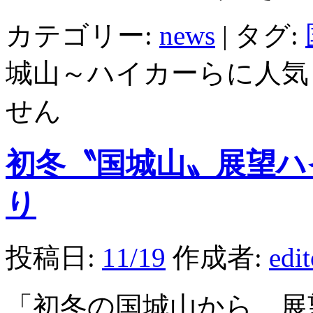
カテゴリー:
news
|
タグ:
城山～ハイカーらに人気
せん
初冬〝国城山〟展望ハ
り
投稿日:
11/19
作成者:
edi
「初冬の国城山から、展