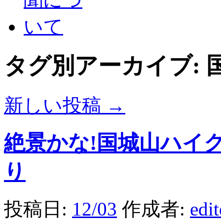
タグ別アーカイブ:
新しい投稿
→
絶景かな!国城山ハイ
り
投稿日:
12/03
作成者:
edi