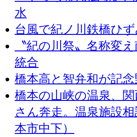
水
台風で紀ノ川鉄橋ひず
〝紀の川祭〟名称変え
統合
橋本高と智弁和が記念
橋本の山峡の温泉、関
さん奔走。温泉施設相
本市中下）