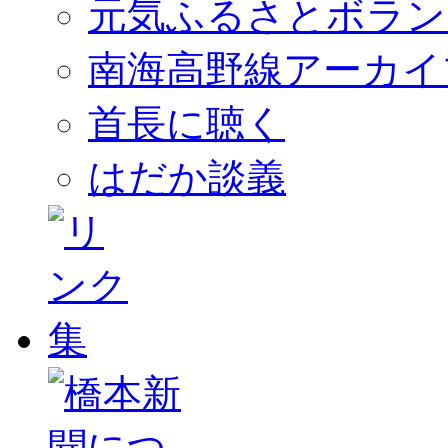
元気ふるさとボラン
南海高野線アーカイ
首長に聴く
はだか談義