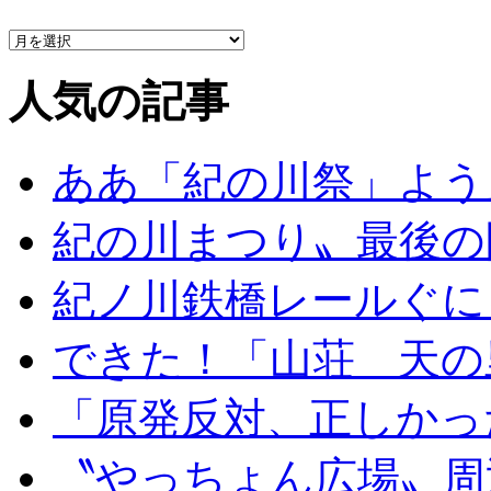
人気の記事
ああ「紀の川祭」よう
紀の川まつり〟最後の
紀ノ川鉄橋レールぐに
できた！「山荘 天の
「原発反対、正しかっ
〝やっちょん広場〟周